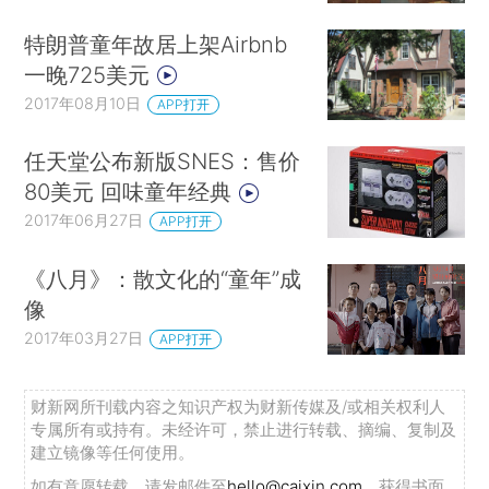
特朗普童年故居上架Airbnb
一晚725美元
2017年08月10日
APP打开
任天堂公布新版SNES：售价
80美元 回味童年经典
2017年06月27日
APP打开
《八月》：散文化的“童年”成
像
2017年03月27日
APP打开
财新网所刊载内容之知识产权为财新传媒及/或相关权利人
专属所有或持有。未经许可，禁止进行转载、摘编、复制及
建立镜像等任何使用。
如有意愿转载，请发邮件至
hello@caixin.com
，获得书面