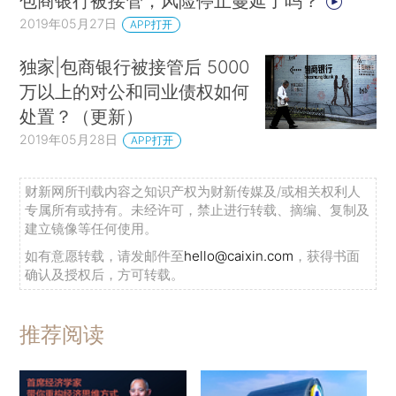
包商银行被接管，风险停止蔓延了吗？
2019年05月27日
APP打开
独家|包商银行被接管后 5000
万以上的对公和同业债权如何
处置？（更新）
2019年05月28日
APP打开
财新网所刊载内容之知识产权为财新传媒及/或相关权利人
专属所有或持有。未经许可，禁止进行转载、摘编、复制及
建立镜像等任何使用。
如有意愿转载，请发邮件至
hello@caixin.com
，获得书面
确认及授权后，方可转载。
推荐阅读