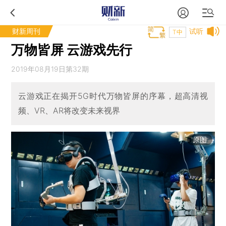
财新周刊
试听
T中
万物皆屏 云游戏先行
2019年08月19日第32期
云游戏正在揭开5G时代万物皆屏的序幕，超高清视
频、VR、AR将改变未来视界
原图