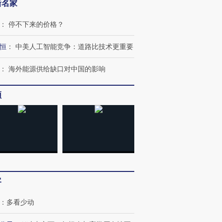
新名家
：
停不下来的价格？
恒
：
中美人工智能竞争：道路比技术更重要
：
海外能源供给缺口对中国的影响
频
客
：
多看少动