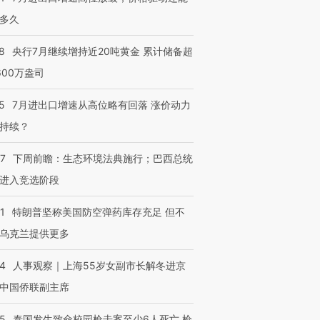
多久
8
央行7月继续增持近20吨黄金 累计储备超
600万盎司
5
7月进出口增速从高位略有回落 涨价动力
持续？
07
下周前瞻：生态环境法典施行；巴西总统
进入竞选阶段
1
特朗普坚称美国防空弹药库存充足 但不
乌克兰提供更多
24
人事观察｜上海55岁女副市长解冬进京
中国侨联副主席
45
泰国发生致命校园枪击案至少6人死亡 枪