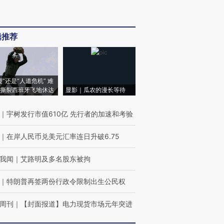
辑推荐
侵”还是“人道危机” 难
撕裂西班牙飞地休达
显影｜瓜农的漫长等待
｜
宇树发行市值610亿 先行者的加速和考验
｜
在岸人民币兑美元汇率连日升破6.75
我闻
｜
艾路明及多名股东被拘
｜
特朗普再签两份行政令限制出生公民权
周刊
｜
【封面报道】电力现货市场元年突进