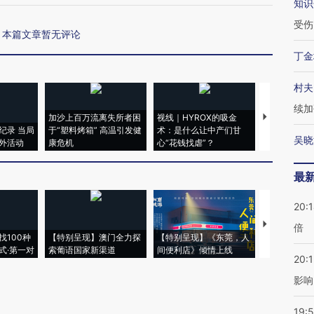
知识
受伤
本篇文章暂无评论
丁金
村夫
续加
加沙上百万流离失所者困
视线｜HYROX的吸金
马航飞行员
纪录 当局
于“塑料烤箱” 高温引发健
术：是什么让中产们甘
粒摇头丸 尿
吴晓
外活动
康危机
心“花钱找虐”？
毒品
最
20:
【推广】走
倍
找100种
【特别呈现】澳门全力探
【特别呈现】《东莞，人
会，让数智科
式·第一对
索葡语国家新渠道
间便利店》倾情上线
业
20:1
影响
19:5