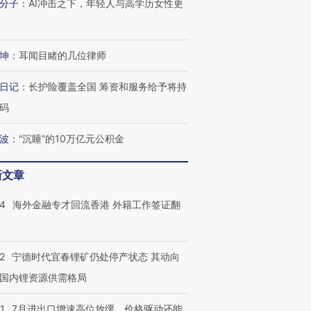
分子
：
AI冲击之下，年轻人与高学历女性更
坤
：
耳闻目睹的几位律师
日记
：
长护险覆盖全国 筹资和服务给予将持
码
跨国走私7万
视线｜被称为“蟑螂”的印
视线｜“入侵”还是“人道危
检体内含3种
度Z世代 用街头抗争将教
机”？难民潮撕裂西班牙
秘鲁纳斯
波
：
“沉睡”的10万亿元公积金
育部长拱下台
飞地休达
13人遇难
新文章
14
海外金融专才回流香港 外籍工作签证翻
进第四届链博
【商旅对话】华住集团
技“链”接产
【特别呈现】寻找100种
CFO：不靠规模取胜，华
【特别呈
有意思的生活方式·第三对
住三大增长引擎是什么？
有意思的
2
宁德时代宜春锂矿仍处停产状态 其动向
国内锂资源供需格局
1
7月进出口增速高位放缓，价格驱动还能