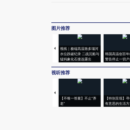
图片推荐
视线｜极端高温致多瑙河
水位跌破纪录 二战沉船与
韩国高温创百年
猛犸象化石接连露出
警告停止一切户
视听推荐
【不唯一答案】不止“养
【特别呈现】寻
老”
有意思的生活方