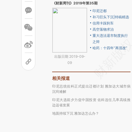
《财新周刊》2019年第35期
印尼迁都
补习巨头下沉|特稿精选
信用卡踩刹车
高空落物求治
重大违法退市制度执行
之辩
哈药：十四年“再混改”
出版日期 2019-09-
09
相关报道
印尼总统佐科正式提出迁都计划 雅加达大城市病
沉疴难解
印尼大选前夕力促中国投资 佐科连任几率高续推
边远省发展
地面持续下沉 雅加达怎么办？