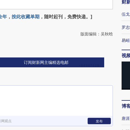
财
伍戈
全年
，
按此收藏单期
，随时起刊，免费快递。]
罗志
版面编辑：吴秋晗
易峘
视
订阅财新网主编精选电邮
博
唐涯
新网观点
发布