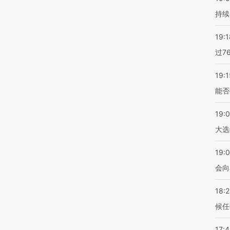
持续
19:1
过7
19:1
能否
19:
大选
19:0
会向
18:
候任
17: