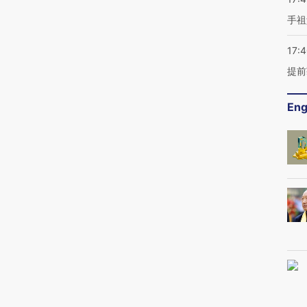
手祖
17:
提前
Eng