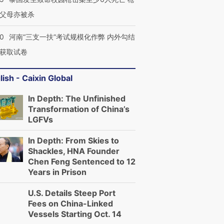
父母亦被杀
40
河南“三支一扶”考试规模化作弊 内外勾结
获取试卷
lish - Caixin Global
In Depth: The Unfinished
Transformation of China’s
LGFVs
In Depth: From Skies to
Shackles, HNA Founder
Chen Feng Sentenced to 12
Years in Prison
U.S. Details Steep Port
Fees on China-Linked
Vessels Starting Oct. 14