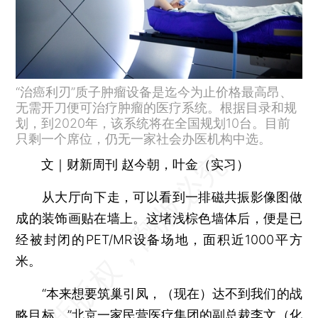
“治癌利刃”质子肿瘤设备是迄今为止价格最高昂、
无需开刀便可治疗肿瘤的医疗系统。根据目录和规
划，到2020年，该系统将在全国规划10台。目前
只剩一个席位，仍无一家社会办医机构中选。
文｜财新周刊 赵今朝，叶金（实习）
从大厅向下走，可以看到一排磁共振影像图做
成的装饰画贴在墙上。这堵浅棕色墙体后，便是已
经被封闭的PET/MR设备场地，面积近1000平方
米。
“本来想要筑巢引凤，（现在）达不到我们的战
略目标。”北京一家民营医疗集团的副总裁李文（化