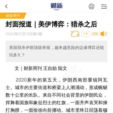
财新周刊
封面报道｜美伊博弈：猎杀之后
2020年01月13日第2期
试听
T中
美国猎杀伊朗顶级将领，越来越危险的边缘博弈还能
玩多久？
文｜财新周刊 王自励 陆文
2020新年的第五天，伊朗西南部重镇阿瓦
士。城市的主要街道和桥梁上人潮涌动，形成蜿蜒
数十公里的长队。来自不同社会背景的伊朗民众，
挥舞着国旗和象征烈士的红旗，一面齐声哀哭和捶
打胸膛，一面徐徐向前挪动。城市里终日回荡着穆