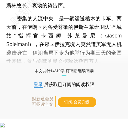
斯林悠长、哀恸的祷告声。
密集的人流中央，是一辆运送棺木的卡车。两
天前，在伊朗国内备受尊敬的伊斯兰革命卫队“圣城
旅”指挥官卡西姆·苏莱曼尼（Qasem
Soleimani），在邻国伊拉克境内突然遭美军无人机
袭击身亡。伊朗当局下令为他举行为期三天的全国
性哀悼，参与送葬的民众据称达数百万人。
本文共计14819字 订阅后继续阅读
登录
后获取已订阅的阅读权限
财新通会员
订阅/会员升级
可畅读全文