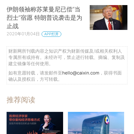
伊朗领袖称苏莱曼尼已偿“当
烈士”宿愿 特朗普说袭击是为
止战
2020年01月04日
APP打开
财新网所刊载内容之知识产权为财新传媒及/或相关权利人
专属所有或持有。未经许可，禁止进行转载、摘编、复制及
建立镜像等任何使用。
如有意愿转载，请发邮件至
hello@caixin.com
，获得书面
确认及授权后，方可转载。
推荐阅读