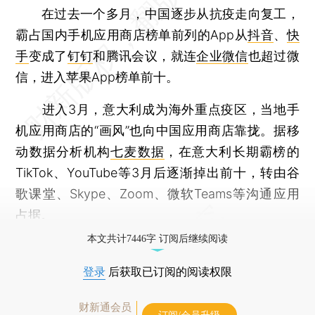
在过去一个多月，中国逐步从抗疫走向复工，
霸占国内手机应用商店榜单前列的App从
抖音
、
快
手
变成了
钉钉
和腾讯会议，就连
企业微信
也超过微
信，进入苹果App榜单前十。
进入3月，意大利成为海外重点疫区，当地手
机应用商店的“画风”也向中国应用商店靠拢。据移
动数据分析机构
七麦数据
，在意大利长期霸榜的
TikTok、YouTube等3月后逐渐掉出前十，转由谷
歌课堂、Skype、Zoom、微软Teams等沟通应用
占据。
本文共计7446字 订阅后继续阅读
登录
后获取已订阅的阅读权限
财新通会员