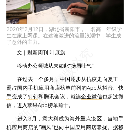
2020年2月12日，湖北省襄阳市，一名高一年级学
生在家上网课。在这波激进的流量浪潮中，学生成
了意外的主力。
文｜财新周刊 叶展旗
移动办公领域从未如此“扬眉吐气”。
在过去一个多月，中国逐步从抗疫走向复工，
霸占国内手机应用商店榜单前列的App从
抖音
、
快
手
变成了
钉钉
和腾讯会议，就连
企业微信
也超过微
信，进入苹果App榜单前十。
进入3月，意大利成为海外重点疫区，当地手
机应用商店的“画风”也向中国应用商店靠拢。据移