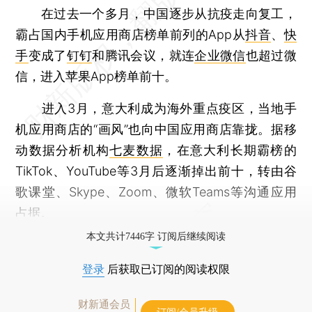
在过去一个多月，中国逐步从抗疫走向复工，
霸占国内手机应用商店榜单前列的App从
抖音
、
快
手
变成了
钉钉
和腾讯会议，就连
企业微信
也超过微
信，进入苹果App榜单前十。
进入3月，意大利成为海外重点疫区，当地手
机应用商店的“画风”也向中国应用商店靠拢。据移
动数据分析机构
七麦数据
，在意大利长期霸榜的
TikTok、YouTube等3月后逐渐掉出前十，转由谷
歌课堂、Skype、Zoom、微软Teams等沟通应用
占据。
本文共计7446字 订阅后继续阅读
登录
后获取已订阅的阅读权限
财新通会员