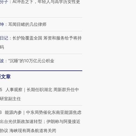
分子
：
AI冲击之下，年轻人与高学历女性更
坤
：
耳闻目睹的几位律师
日记
：
长护险覆盖全国 筹资和服务给予将持
码
波
：
“沉睡”的10万亿元公积金
新文章
25
人事观察｜长期任职湖北 周新群升任中
研室副主任
3
能源内参｜中东局势催化东南亚能源焦虑
出台光伏新政加速转型；伊朗称与阿曼接近
OX的吸金
马航飞行员跨国走私7万
视线｜被称为“蟑螂”的印
协议 海峡现有两条航道将关闭
让中产们甘
粒摇头丸 尿检体内含3种
度Z世代 用街头抗争将教
秘鲁纳斯