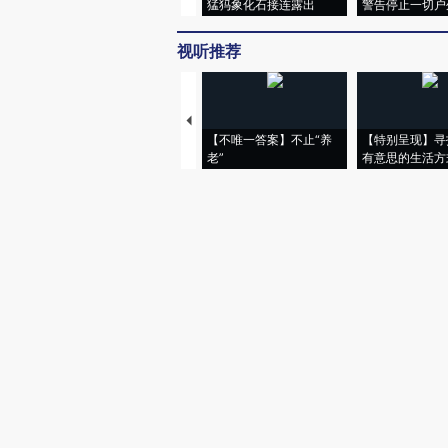
猛犸象化石接连露出
警告停止一切户
视听推荐
【不唯一答案】不止“养
【特别呈现】寻
老”
有意思的生活方