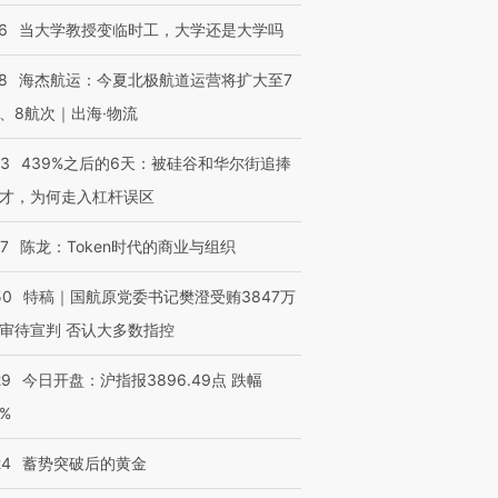
”？
毒品
育部长拱下台
13人遇难
6
当大学教授变临时工，大学还是大学吗
8
海杰航运：今夏北极航道运营将扩大至7
、8航次｜出海·物流
进第四届链博
【商旅对话】华住集团
技“链”接产
【特别呈现】寻找100种
CFO：不靠规模取胜，华
【特别呈
53
439%之后的6天：被硅谷和华尔街追捧
有意思的生活方式·第三对
住三大增长引擎是什么？
有意思的
才，为何走入杠杆误区
07
陈龙：Token时代的商业与组织
50
特稿｜国航原党委书记樊澄受贿3847万
审待宣判 否认大多数指控
29
今日开盘：沪指报3896.49点 跌幅
0%
24
蓄势突破后的黄金