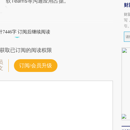
软Teams等沟通应用占据。
财
财
写
引
7446字 订阅后继续阅读
获取已订阅的阅读权限
员
订阅/会员升级
文