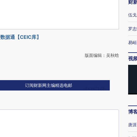
财
伍戈
罗志
数据通【CEIC库】
易峘
版面编辑：吴秋晗
视
订阅财新网主编精选电邮
博
唐涯