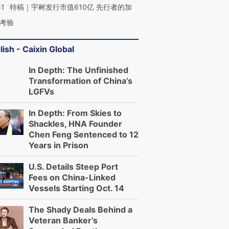
51
特稿｜宇树发行市值610亿 先行者的加
考验
lish - Caixin Global
In Depth: The Unfinished
Transformation of China’s
LGFVs
In Depth: From Skies to
Shackles, HNA Founder
Chen Feng Sentenced to 12
Years in Prison
U.S. Details Steep Port
Fees on China-Linked
Vessels Starting Oct. 14
The Shady Deals Behind a
Veteran Banker’s