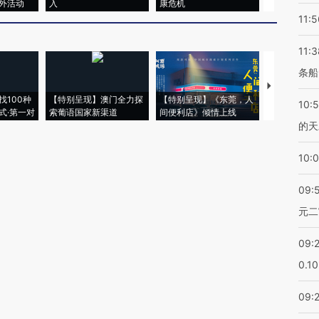
外活动
入
康危机
心“花钱找虐
11:5
11:3
条船
【推广】走
找100种
【特别呈现】澳门全力探
【特别呈现】《东莞，人
会，让数智科
10:
式·第一对
索葡语国家新渠道
间便利店》倾情上线
业
的天
10:
09:
元二
09:
0.1
09: