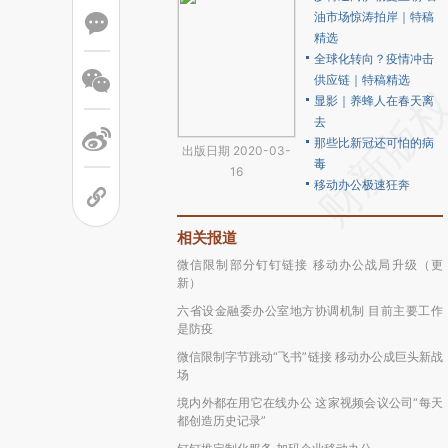
油市场惊涛拍岸｜特稿
精选
全球化转向？疫情冲击
供应链｜特稿精选
显影｜养蜂人在春天离
去
那些比新冠还可怕的病
出版日期 2020-03-
毒
16
移动办公极速狂奔
相关报道
微信限制部分钉钉链接 移动办公战局升级（更
新）
六省设金融委办公室地方协调机制 目前主要工作
是防疫
微信限制字节跳动“飞书”链接 移动办公成巨头新战
场
境内外都在用它在线办公 这家视频会议公司“每天
都创造历史记录”