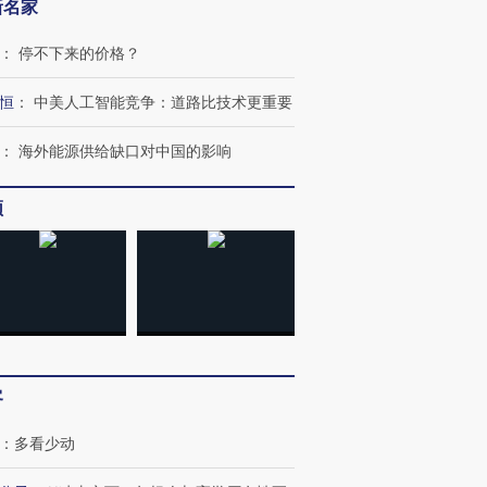
新名家
：
停不下来的价格？
恒
：
中美人工智能竞争：道路比技术更重要
：
海外能源供给缺口对中国的影响
频
客
：
多看少动