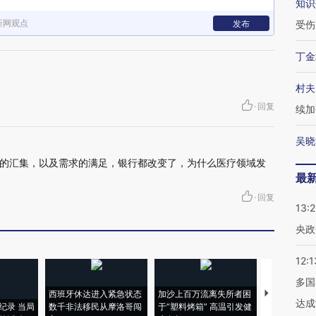
知识
新网观点
发布
受伤
丁金
村夫
·
回复
续加
吴晓
的汇集，以及需求的满足，银行都改变了，为什么医疗领域发
最
·
回复
13:
央政
12:1
多国
西班牙休达进入紧急状态
加沙上百万流离失所者困
视线｜HYR
达成
纪录 当局
数千非法移民从摩洛哥闯
于“塑料烤箱” 高温引发健
术：是什么