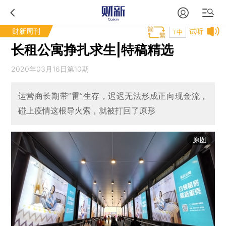
财新周刊
试听
T中
长租公寓挣扎求生|特稿精选
2020年03月16日第10期
运营商长期带“雷”生存，迟迟无法形成正向现金流，
碰上疫情这根导火索，就被打回了原形
原图