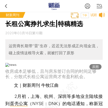
财新周刊
试听
T中
长租公寓挣扎求生|特稿精选
2020年03月16日第10期
运营商长期带“雷”生存，迟迟无法形成正向现金流，
碰上疫情这根导火索，就被打回了原形
原图
收房成本足够低，且与房东签订合同的时间足够
长，分散式长租公寓运营商才有盈利机会。
文｜财新周刊 牛牧江曲
2月初，上海、杭州、深圳等多地业主陆续接
到
蛋壳公寓
（NYSE：DNK）的电话通知，称新冠