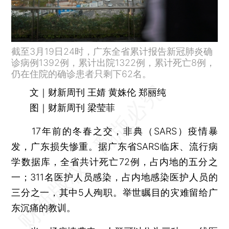
截至3月19日24时，广东全省累计报告新冠肺炎确
诊病例1392例，累计出院1322例，累计死亡8例，
仍在住院的确诊患者只剩下62名。
文｜财新周刊 王婧 黄姝伦 郑丽纯
图｜财新周刊 梁莹菲
17年前的冬春之交，非典（SARS）疫情暴
发，广东损失惨重。据广东省SARS临床、流行病
学数据库，全省共计死亡72例，占内地的五分之
一；311名医护人员感染，占内地感染医护人员的
三分之一，其中5人殉职。举世瞩目的灾难留给广
东沉痛的教训。