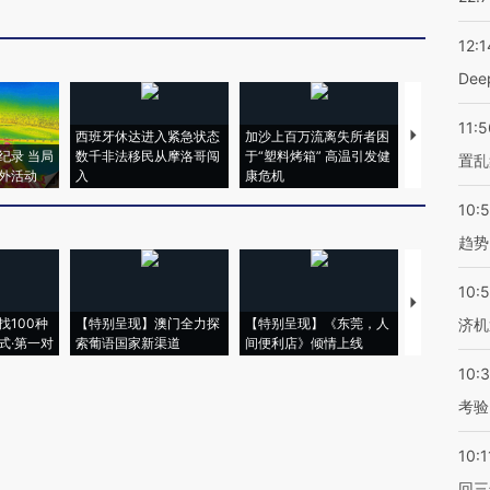
12:1
De
11:5
西班牙休达进入紧急状态
加沙上百万流离失所者困
马航飞行员
纪录 当局
数千非法移民从摩洛哥闯
于“塑料烤箱” 高温引发健
粒摇头丸 尿
置乱
外活动
入
康危机
毒品
10:
趋势
10:
【推广】走
找100种
【特别呈现】澳门全力探
【特别呈现】《东莞，人
会，让数智科
济机
式·第一对
索葡语国家新渠道
间便利店》倾情上线
业
10:
考验
10:1
回三