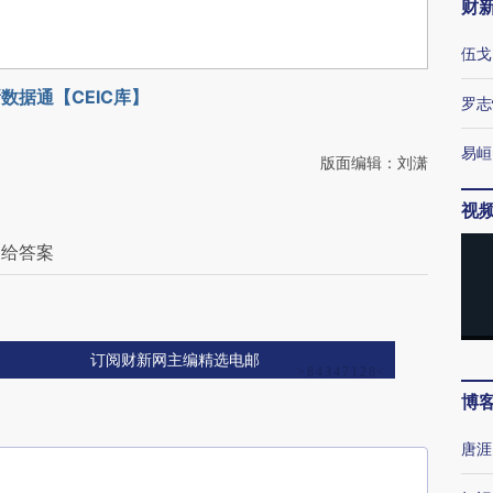
财
伍戈
数据通【CEIC库】
罗志
易峘
版面编辑：刘潇
视
家给答案
订阅财新网主编精选电邮
博
唐涯