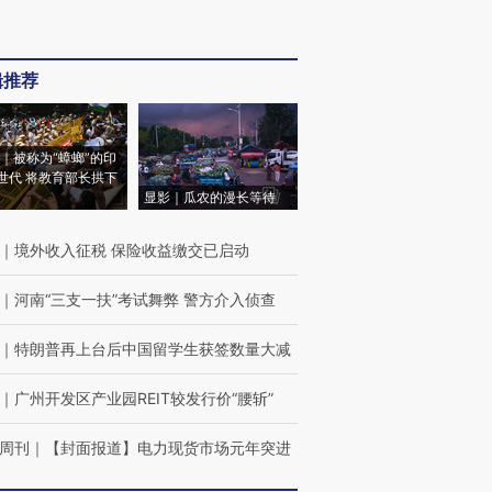
辑推荐
｜被称为“蟑螂”的印
世代 将教育部长拱下
显影｜瓜农的漫长等待
｜
境外收入征税 保险收益缴交已启动
｜
河南“三支一扶”考试舞弊 警方介入侦查
｜
特朗普再上台后中国留学生获签数量大减
｜
广州开发区产业园REIT较发行价“腰斩”
周刊
｜
【封面报道】电力现货市场元年突进