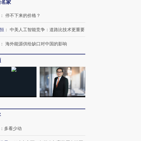
新名家
：
停不下来的价格？
恒
：
中美人工智能竞争：道路比技术更重要
：
海外能源供给缺口对中国的影响
频
客
：
多看少动