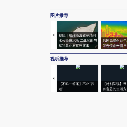
图片推荐
视线｜极端高温致多瑙河
水位跌破纪录 二战沉船与
韩国高温创百年
猛犸象化石接连露出
警告停止一切户
视听推荐
【不唯一答案】不止“养
【特别呈现】寻
老”
有意思的生活方