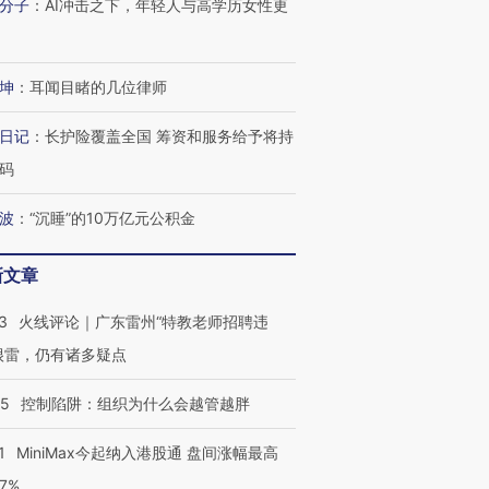
分子
：
AI冲击之下，年轻人与高学历女性更
坤
：
耳闻目睹的几位律师
日记
：
长护险覆盖全国 筹资和服务给予将持
码
波
：
“沉睡”的10万亿元公积金
新文章
3
火线评论｜广东雷州“特教老师招聘违
很雷，仍有诸多疑点
05
控制陷阱：组织为什么会越管越胖
1
MiniMax今起纳入港股通 盘间涨幅最高
77%