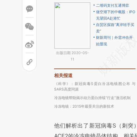
二维码支付互通博弈
做空潮下的中概股：IPO
无望回A赴港忙
自贸区探路“离岸转手买
卖”
财新周刊｜外需冲击开
始显现
出版日期 2020-05-
11
相关报道
《科学》：新冠病毒S蛋白冷冻电镜图公布 与
SARS高度同源
冷冻电镜帮助揭示动力蛋白持续“行走”激活机制
冷冻电镜：2015年最受关注的新技术
他们解析出了新冠病毒S（刺突
ACE2的冷冻电镜晶体结构，相