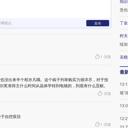
知识
受伤
丁金
新网观点
发布
村夫
续加
1
·
回复
吴晓
最
，也没出来半个程亦凡哦。这个稿子列举购买力很详尽，对于技
13:1
尔奖准得主什么时间从晶体学转到电镜的，到底有什么贡献。
规”
·
回复
13:
异于自挖双目
12:2
1
·
回复
22.