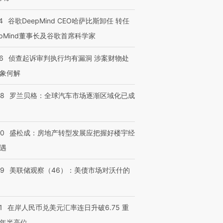
4
谷歌DeepMind CEO哈萨比斯卸任 转任
epMind董事长及谷歌首席科学家
6
侦查起诉审判执行均有漏洞 涉案财物处
跨国走私7万
视线｜HY
检体内含3种
泽连斯基密集出访美英 索
秘鲁纳斯卡观光飞机坠毁
术：是什
象何解
要防空导弹“救急”
13人遇难
心“花钱找
58
罗兰贝格：全球汽车市场逐渐区域化已成
50
盛松成：房地产转型发展应把握好楼宇经
进第四届链博
【商旅对话】华住集团
技“链”接产
遇
【特别呈现】寻找100种
CFO：不靠规模取胜，华
【特别呈
有意思的生活方式·第三对
住三大增长引擎是什么？
有意思的
39
美联储观察（46）：美债市场对沃什的
1
在岸人民币兑美元汇率连日升破6.75 重
年半高位