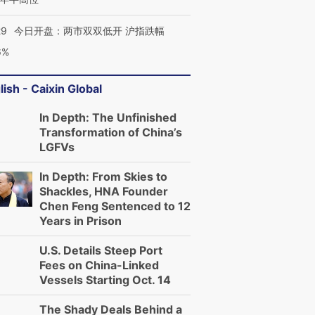
29
今日开盘：两市双双低开 沪指跌幅
6%
lish - Caixin Global
In Depth: The Unfinished
Transformation of China’s
LGFVs
In Depth: From Skies to
Shackles, HNA Founder
Chen Feng Sentenced to 12
Years in Prison
U.S. Details Steep Port
Fees on China-Linked
Vessels Starting Oct. 14
The Shady Deals Behind a