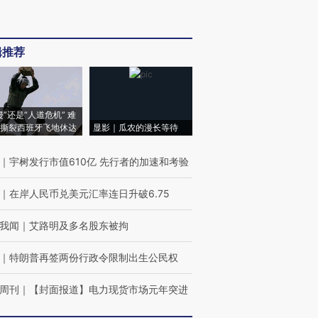
辑推荐
侵”还是“人道危机” 难
撕裂西班牙飞地休达
显影｜瓜农的漫长等待
｜
宇树发行市值610亿 先行者的加速和考验
｜
在岸人民币兑美元汇率连日升破6.75
我闻
｜
艾路明及多名股东被拘
｜
特朗普再签两份行政令限制出生公民权
周刊
｜
【封面报道】电力现货市场元年突进