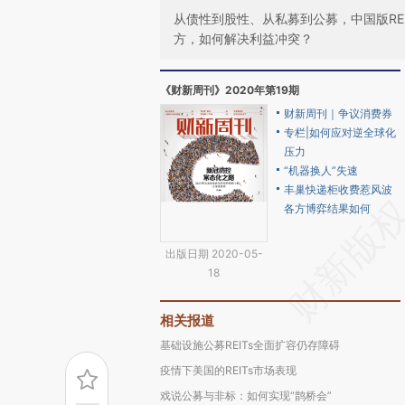
从债性到股性、从私募到公募，中国版RE
方，如何解决利益冲突？
《财新周刊》2020年第19期
财新周刊｜争议消费券
专栏|如何应对逆全球化
压力
“机器换人”失速
丰巢快递柜收费惹风波
各方博弈结果如何
出版日期 2020-05-
18
相关报道
基础设施公募REITs全面扩容仍存障碍
疫情下美国的REITs市场表现
戏说公募与非标：如何实现“鹊桥会”