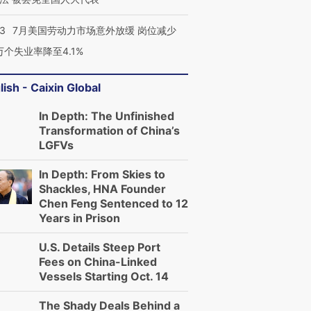
43
7月美国劳动力市场意外放缓 岗位减少
3万个失业率降至4.1%
lish - Caixin Global
In Depth: The Unfinished
Transformation of China’s
LGFVs
In Depth: From Skies to
Shackles, HNA Founder
Chen Feng Sentenced to 12
Years in Prison
U.S. Details Steep Port
Fees on China-Linked
Vessels Starting Oct. 14
The Shady Deals Behind a