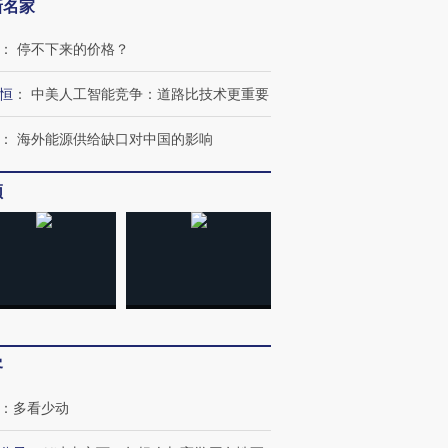
新名家
：
停不下来的价格？
恒
：
中美人工智能竞争：道路比技术更重要
：
海外能源供给缺口对中国的影响
频
客
：
多看少动