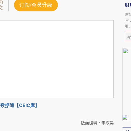
员
订阅/会员升级
财
文
财
写
引
数据通【CEIC库】
版面编辑：李东昊