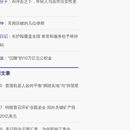
分子
：
AI冲击之下，年轻人与高学历女性更
跨国走私7万
视线｜被称为“蟑螂”的印
视线｜“入侵”还是“人道危
检体内含3种
度Z世代 用街头抗争将教
机”？难民潮撕裂西班牙
秘鲁纳斯
育部长拱下台
飞地休达
13人遇难
坤
：
耳闻目睹的几位律师
日记
：
长护险覆盖全国 筹资和服务给予将持
码
进第四届链博
【商旅对话】华住集团
技“链”接产
【特别呈现】寻找100种
CFO：不靠规模取胜，华
【特别呈
波
：
“沉睡”的10万亿元公积金
有意思的生活方式·第三对
住三大增长引擎是什么？
有意思的
新文章
00
普渡机器人如何平衡“脚踏实地”与“仰望星
？
57
特朗普召开矿业圆桌会 拟向关键矿产投
20亿美元
09
美日联合干预汇率，为何影响了黄金