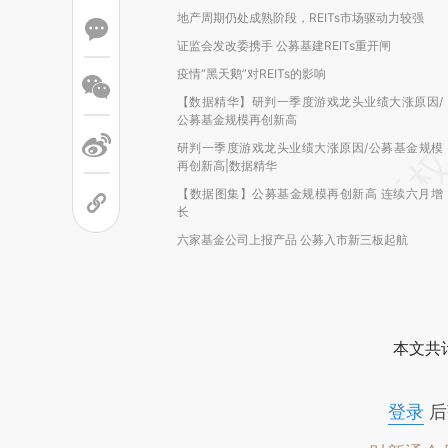
地产周期仍处成熟阶段，REITs市场驱动力较强
证监会发改委携手 公募基建REITs重开闸
疫情“黑天鹅”对REITs的影响
【数据精华】研判一季度游戏龙头业绩大涨原因/
公募基金规模再创新高
研判一季度游戏龙头业绩大涨原因/公募基金规模
再创新高|数据精华
【数据图集】公募基金规模再创新高 连续六月增
长
六家基金公司上报产品 公募入市新三板起航
本文共计
登录
后