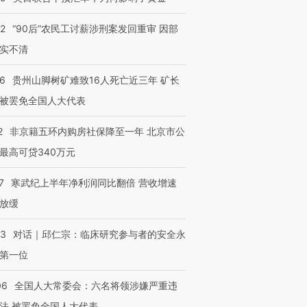
32
“90后”农民工讨薪涉刑案发回重审 因部
实不清
36
贵州山脚树矿难致16人死亡近三年 矿长
被罢免全国人大代表
2
非京籍五环内购房社保降至一年 北京市公
最高可贷340万元
7
寒武纪上半年净利润同比翻倍 营收增速
放缓
53
对话｜邱仁宗：临床研究参与者的安全永
第一位
06
全国人大常委会：六名将领涉嫌严重违
法 被罢免全国人大代表