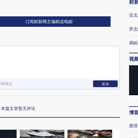
财
伍戈
订阅财新网主编精选电邮
罗志
易峘
视
新网观点
发布
本篇文章暂无评论
博
唐涯