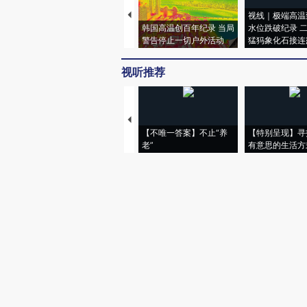
视线｜极端高温
韩国高温创百年纪录 当局
水位跌破纪录 
警告停止一切户外活动
猛犸象化石接连
视听推荐
【不唯一答案】不止“养
【特别呈现】寻
老”
有意思的生活方