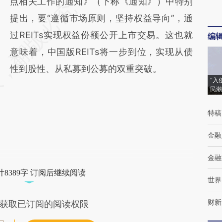
点相关工作的通知》（下称《通知》）中特别
提出，要“遵循市场原则，坚持权益导向”，通
过REITs实现权益份额公开上市交易。这也就
编
意味着，中国版REITs将一步到位，实现从债
性到股性、从私募到公募的双重突破。
“入
民潮
特稿
金融
金融
8389字 订阅后继续阅读
世界
财新
获取已订阅的阅读权限