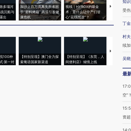
知识
致多瑙河
加沙上百万流离失所者困
视线｜HYROX的吸金
马航飞行员
受伤
二战沉船与
于“塑料烤箱” 高温引发健
术：是什么让中产们甘
粒摇头丸 尿
露出
康危机
心“花钱找虐”？
毒品
丁金
村夫
续加
【推广】走
找100种
【特别呈现】澳门全力探
【特别呈现】《东莞，人
会，让数智科
吴晓
式·第一对
索葡语国家新渠道
间便利店》倾情上线
业
最
17:
空”
15:
资超
14: