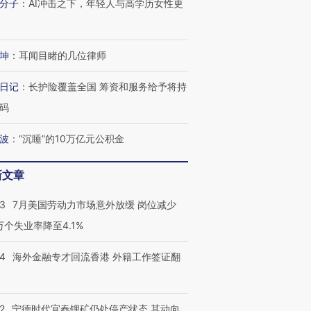
分子
：
AI冲击之下，年轻人与高学历女性更
坤
：
耳闻目睹的几位律师
日记
：
长护险覆盖全国 筹资和服务给予将持
码
波
：
“沉睡”的10万亿元公积金
新文章
43
7月美国劳动力市场意外放缓 岗位减少
3万个失业率降至4.1%
14
海外金融专才回流香港 外籍工作签证翻
2
宁德时代宜春锂矿仍处停产状态 其动向