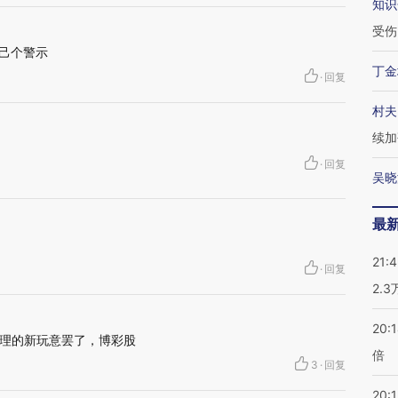
知识
受伤
自己个警示
丁金
·
回复
村夫
续加
·
回复
吴晓
最
21:
·
回复
2.
20:
理的新玩意罢了，博彩股
倍
3
·
回复
20:1