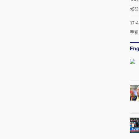
候任
17:
手祖
Eng