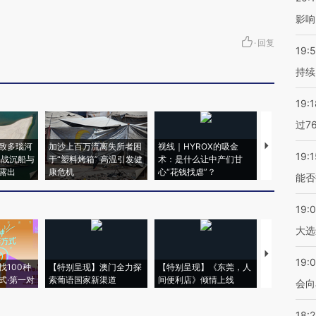
影响
·
回复
19:5
持续
19:1
过7
致多瑙河
加沙上百万流离失所者困
视线｜HYROX的吸金
马航飞行员
19:1
二战沉船与
于“塑料烤箱” 高温引发健
术：是什么让中产们甘
粒摇头丸 尿
露出
康危机
心“花钱找虐”？
毒品
能否
19:
大选
【推广】走
19:0
找100种
【特别呈现】澳门全力探
【特别呈现】《东莞，人
会，让数智科
式·第一对
索葡语国家新渠道
间便利店》倾情上线
业
会向
18: