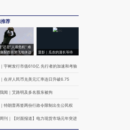
辑推荐
侵”还是“人道危机” 难
撕裂西班牙飞地休达
显影｜瓜农的漫长等待
｜
宇树发行市值610亿 先行者的加速和考验
｜
在岸人民币兑美元汇率连日升破6.75
我闻
｜
艾路明及多名股东被拘
｜
特朗普再签两份行政令限制出生公民权
周刊
｜
【封面报道】电力现货市场元年突进