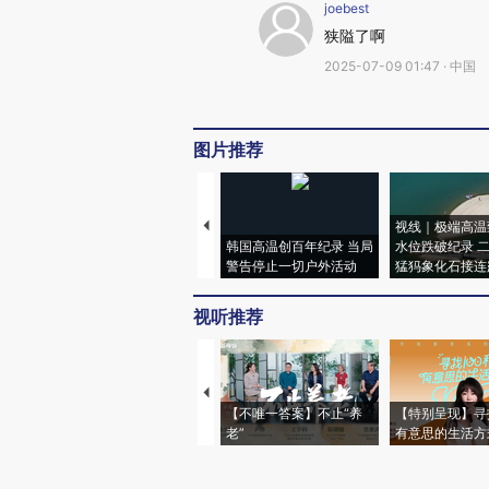
joebest
狭隘了啊
2025-07-09 01:47 · 中国
图片推荐
视线｜极端高温
韩国高温创百年纪录 当局
水位跌破纪录 
警告停止一切户外活动
猛犸象化石接连
视听推荐
【不唯一答案】不止“养
【特别呈现】寻
老”
有意思的生活方