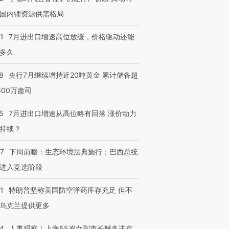
国内锂资源供需格局
1
7月进出口增速高位放缓，价格驱动还能
多久
8
央行7月继续增持近20吨黄金 累计储备超
600万盎司
跨国走私7万
视线｜被称为“蟑螂”的印
视线｜“入侵”还是“人道危
5
7月进出口增速从高位略有回落 涨价动力
检体内含3种
度Z世代 用街头抗争将教
机”？难民潮撕裂西班牙
秘鲁纳斯
育部长拱下台
飞地休达
13人遇难
持续？
07
下周前瞻：生态环境法典施行；巴西总统
进入竞选阶段
进第四届链博
【商旅对话】华住集团
1
特朗普坚称美国防空弹药库存充足 但不
技“链”接产
【特别呈现】寻找100种
CFO：不靠规模取胜，华
【特别呈
有意思的生活方式·第三对
住三大增长引擎是什么？
有意思的
乌克兰提供更多
24
人事观察｜上海55岁女副市长解冬进京