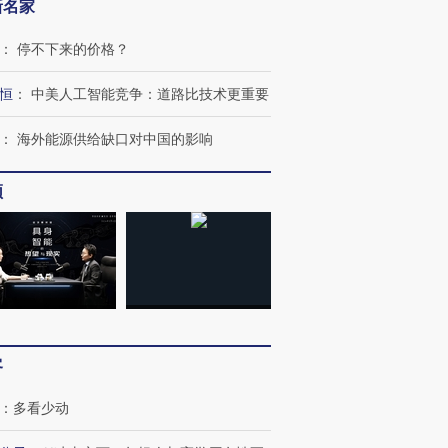
新名家
：
停不下来的价格？
恒
：
中美人工智能竞争：道路比技术更重要
：
海外能源供给缺口对中国的影响
频
客
：
多看少动