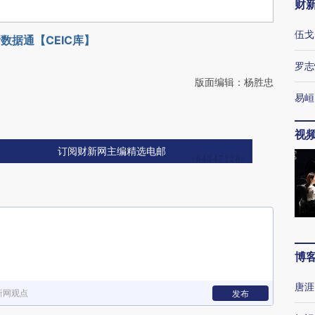
财
伍戈
数据通【CEIC库】
罗志
版面编辑：杨胜忠
易峘
视
订阅财新网主编精选电邮
博
唐涯
新网观点
发布