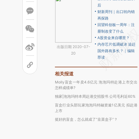
后
财新周刊｜出口转内销
再探路
回望科创板一周年：注
册制改变了什么
A股资金来自哪里？
内存芯片低调破冰 追赶
出版日期 2020-07-
国外路有多长？｜编辑
20
荐读
相关报道
Molly盲盒一年卖4.6亿元 泡泡玛特赴港上市交出
怎样成绩单?
独家|泡泡玛特本周赴港交招股书 公司毛利近60%
盲盒行业头部玩家泡泡玛特融资逾1亿美元 拟赴港
上市
挺好的盲盒，怎么就成了“韭菜盒子”？