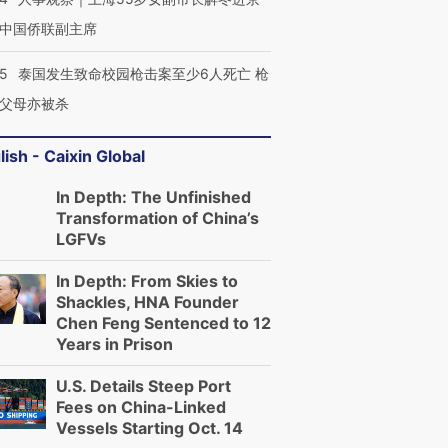
中国侨联副主席
45
泰国发生致命校园枪击案至少6人死亡 枪
父母亦被杀
lish - Caixin Global
In Depth: The Unfinished
Transformation of China’s
LGFVs
In Depth: From Skies to
Shackles, HNA Founder
Chen Feng Sentenced to 12
Years in Prison
U.S. Details Steep Port
Fees on China-Linked
Vessels Starting Oct. 14