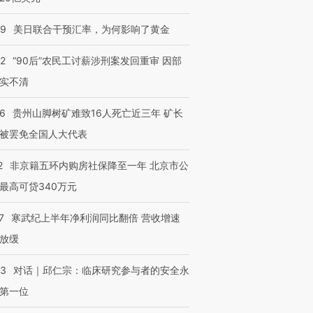
进第四届链博
【商旅对话】华住集团
09
美日联合干预汇率，为何影响了黄金
技“链”接产
【特别呈现】寻找100种
CFO：不靠规模取胜，华
【特别呈
有意思的生活方式·第三对
住三大增长引擎是什么？
有意思的
32
“90后”农民工讨薪涉刑案发回重审 因部
实不清
36
贵州山脚树矿难致16人死亡近三年 矿长
被罢免全国人大代表
2
非京籍五环内购房社保降至一年 北京市公
最高可贷340万元
7
寒武纪上半年净利润同比翻倍 营收增速
放缓
53
对话｜邱仁宗：临床研究参与者的安全永
第一位