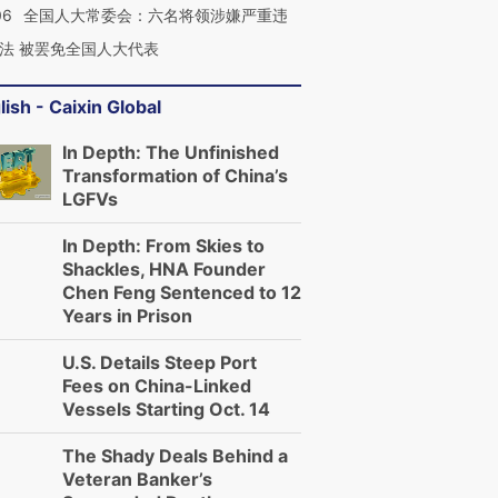
06
全国人大常委会：六名将领涉嫌严重违
法 被罢免全国人大代表
lish - Caixin Global
In Depth: The Unfinished
Transformation of China’s
LGFVs
In Depth: From Skies to
Shackles, HNA Founder
Chen Feng Sentenced to 12
Years in Prison
U.S. Details Steep Port
Fees on China-Linked
Vessels Starting Oct. 14
The Shady Deals Behind a
Veteran Banker’s