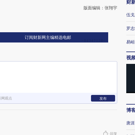
财
版面编辑：张翔宇
伍戈
罗志
订阅财新网主编精选电邮
易峘
视
新网观点
发布
博
唐涯
·
回复