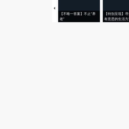
【不唯一答案】不止“养
【特别呈现】寻
老”
有意思的生活方