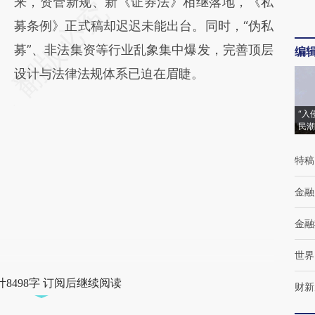
来，资管新规、新《证券法》相继落地，《私
募条例》正式稿却迟迟未能出台。同时，“伪私
募”、非法集资等行业乱象集中爆发，完善顶层
编
设计与法律法规体系已迫在眉睫。
“入
民潮
特稿
金融
金融
世界
8498字 订阅后继续阅读
财新