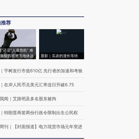
辑推荐
侵”还是“人道危机” 难
撕裂西班牙飞地休达
显影｜瓜农的漫长等待
｜
宇树发行市值610亿 先行者的加速和考验
｜
在岸人民币兑美元汇率连日升破6.75
我闻
｜
艾路明及多名股东被拘
｜
特朗普再签两份行政令限制出生公民权
周刊
｜
【封面报道】电力现货市场元年突进