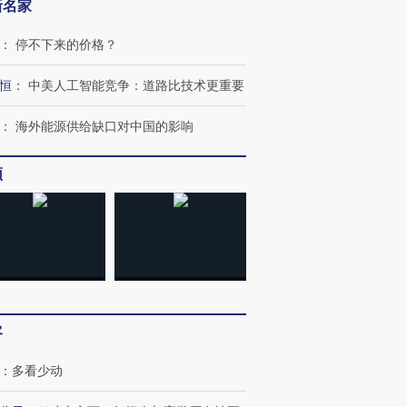
新名家
：
停不下来的价格？
恒
：
中美人工智能竞争：道路比技术更重要
：
海外能源供给缺口对中国的影响
频
客
：
多看少动