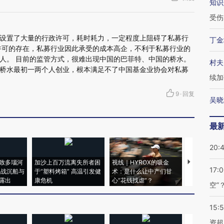
知识
受伤
设置了大量的行政许可，耗时耗力，一定程度上阻碍了私募行
丁金
许可的存在，私募行业因此承受的成本高企，不利于私募行业的
人。 目前的监管方式，很难出现中国的巴菲特、中国的桥水。
村夫
桥水最初一两个人创业，根本满足不了中国基金业协会对私募
续加
9
·
回复
吴晓
最
20:
致多瑙河
加沙上百万流离失所者困
视线｜HYROX的吸金
马航飞行员
17:
二战沉船与
于“塑料烤箱” 高温引发健
术：是什么让中产们甘
粒摇头丸 尿
露出
康危机
心“花钱找虐”？
毒品
空”
15:
资超