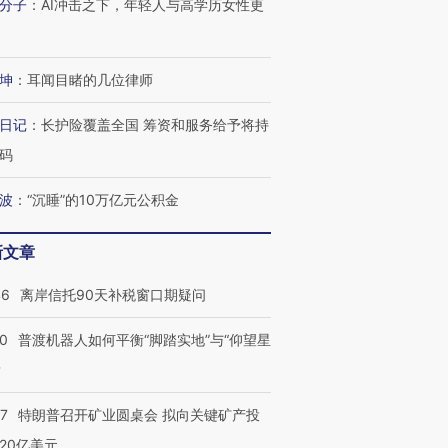
分子
：
AI冲击之下，年轻人与高学历女性更
坤
：
耳闻目睹的几位律师
日记
：
长护险覆盖全国 筹资和服务给予将持
码
波
：
“沉睡”的10万亿元公积金
新文章
46
离岸信托90天补税窗口期疑问
跨国走私7万
视线｜被称为“蟑螂”的印
视线｜“入侵”还是“人道危
00
普渡机器人如何平衡“脚踏实地”与“仰望星
检体内含3种
度Z世代 用街头抗争将教
机”？难民潮撕裂西班牙
秘鲁纳斯
育部长拱下台
飞地休达
13人遇难
？
57
特朗普召开矿业圆桌会 拟向关键矿产投
20亿美元