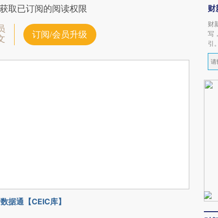
财
获取已订阅的阅读权限
财
员
订阅/会员升级
写
文
引
数据通【CEIC库】