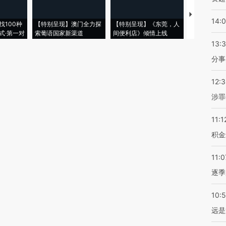
【推广】走
14:
找100种
【特别呈现】澳门全力探
【特别呈现】《东莞，人
会，让数智科
式·第一对
索葡语国家新渠道
间便利店》倾情上线
业
13:
分事
12:
涉罪
11:1
积金
11:0
逐季
10:
远是