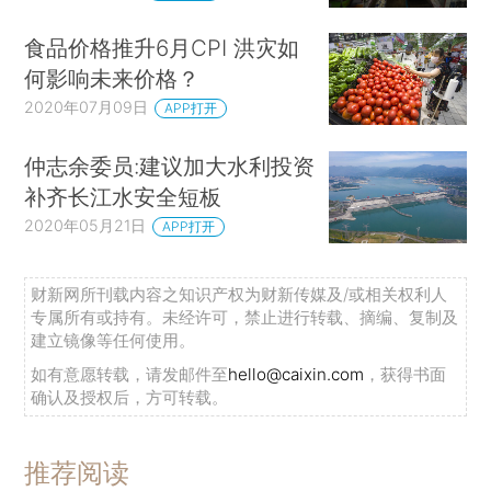
食品价格推升6月CPI 洪灾如
何影响未来价格？
2020年07月09日
APP打开
仲志余委员:建议加大水利投资
补齐长江水安全短板
2020年05月21日
APP打开
财新网所刊载内容之知识产权为财新传媒及/或相关权利人
专属所有或持有。未经许可，禁止进行转载、摘编、复制及
建立镜像等任何使用。
如有意愿转载，请发邮件至
hello@caixin.com
，获得书面
确认及授权后，方可转载。
推荐阅读