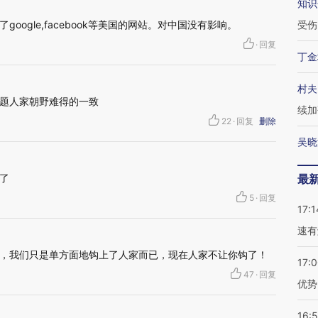
知识
oogle,facebook等美国的网站。对中国没有影响。
受伤
·
回复
丁金
村夫
题人家朝野难得的一致
续加
22
·
回复
删除
吴晓
了
最
5
·
回复
17:1
速有
，我们只是单方面地钩上了人家而已，现在人家不让你钩了！
17:
47
·
回复
优势
16: