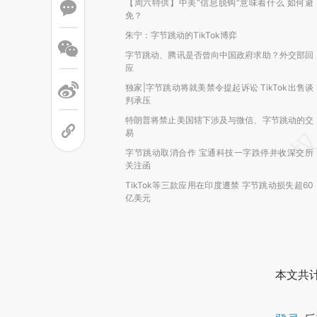
【周六特供】中美“信息脱钩”意味着什么 如何避
免？
朱宁：字节跳动的TikTok博弈
字节跳动、腾讯是否曾向中国政府求助？外交部回
应
独家|字节跳动将就美禁令提起诉讼 TikTok出售谈
判承压
特朗普将禁止美国辖下涉及与微信、字节跳动的交
易
字节跳动取消合作 宝通科技一字跌停并收深交所
关注函
TikTok等三款应用在印度遭禁 字节跳动损失超60
亿美元
本文共计