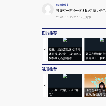
czm1968
可能有一两个公司利益受损，但信
2020-08-15 21:13 · 上海市
图片推荐
视线｜极端高温致多瑙河
水位跌破纪录 二战沉船与
韩国高温创百年
猛犸象化石接连露出
警告停止一切户
视听推荐
【不唯一答案】不止“养
【特别呈现】寻
老”
有意思的生活方