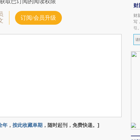
获取已订阅的阅读权限
财
员
财
订阅/会员升级
文
写
引
全年
，
按此收藏单期
，随时起刊，免费快递。]