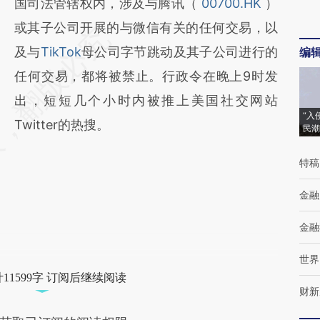
国司法管辖权内，涉及与腾讯（
00700.HK
）
或其子公司开展的与微信有关的任何交易，以
及与
TikTok
母公司字节跳动及其子公司进行的
编
任何交易，都将被禁止。行政令在晚上9时发
出，短短几个小时内被推上美国社交网站
“入
Twitter的热搜。
民潮
特稿
金融
金融
世界
11599字 订阅后继续阅读
财新