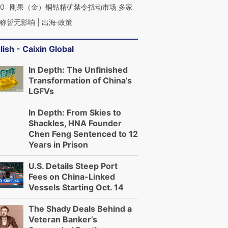
40
刚果（金）铜钴精矿禁令扰动市场 多家
称暂无影响 | 出海·政策
lish - Caixin Global
In Depth: The Unfinished
Transformation of China’s
LGFVs
跨国走私7万
视线｜被称为“蟑螂”的印
视线｜“入侵”还是“人道危
In Depth: From Skies to
检体内含3种
度Z世代 用街头抗争将教
机”？难民潮撕裂西班牙
秘鲁纳斯
Shackles, HNA Founder
育部长拱下台
飞地休达
13人遇难
Chen Feng Sentenced to 12
Years in Prison
U.S. Details Steep Port
Fees on China-Linked
进第四届链博
【商旅对话】华住集团
Vessels Starting Oct. 14
技“链”接产
【特别呈现】寻找100种
CFO：不靠规模取胜，华
【特别呈
有意思的生活方式·第三对
住三大增长引擎是什么？
有意思的
The Shady Deals Behind a
Veteran Banker’s