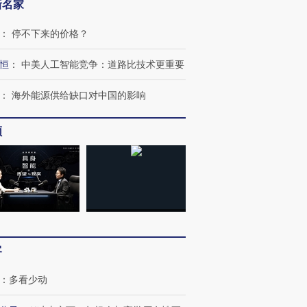
新名家
：
停不下来的价格？
恒
：
中美人工智能竞争：道路比技术更重要
：
海外能源供给缺口对中国的影响
频
客
：
多看少动