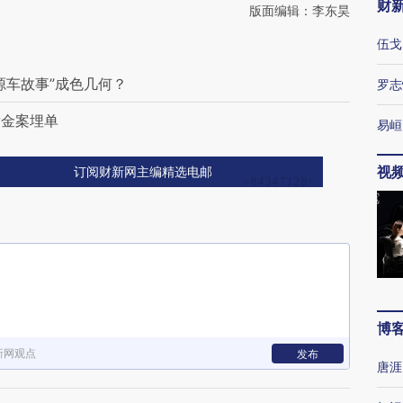
财
版面编辑：李东昊
伍戈
源车故事”成色几何？
罗志
黄金案埋单
易峘
视
订阅财新网主编精选电邮
博
新网观点
发布
唐涯