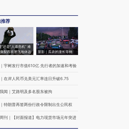
辑推荐
侵”还是“人道危机” 难
撕裂西班牙飞地休达
显影｜瓜农的漫长等待
｜
宇树发行市值610亿 先行者的加速和考验
｜
在岸人民币兑美元汇率连日升破6.75
我闻
｜
艾路明及多名股东被拘
｜
特朗普再签两份行政令限制出生公民权
周刊
｜
【封面报道】电力现货市场元年突进