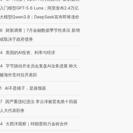
入门模型GPT-5.6 Luna；阿里发布2.4万亿
大模型Qwen3.8；DeepSeek宣布即将涨价
46
财新调查｜7月金融数据季节性承压 新增
或取决于政府债券
44
美国的AI投资、利率与经济
44
字节跳动开全员会复盘AI业务进展 称大
被海外竞对拉开差距
1
AI不是镜子，是蒸馏器
07
因严重违纪违法 李云泽被罢免第十四届
人大代表职务
44
大西洋观察｜特朗普助力金砖合作