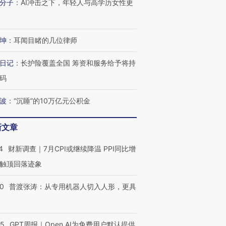
分子
：
AI冲击之下，年轻人与高学历女性更
坤
：
耳闻目睹的几位律师
日记
：
长护险覆盖全国 筹资和服务给予将持
码
波
：
“沉睡”的10万亿元公积金
新文章
4
财新调查｜7月CPI或继续降温 PPI同比增
触顶回落迹象
00
普渡张涛：从专用机器人切入人形，更具
55
GPT周报｜Open AI为免费用户默认提供