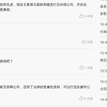
技和先进，现在主要展示霸权和随意打压外国公司。开此先
最新
更麻烦。
参数
2
·
回复
16:
社融
·
回复
16:
15:
模型
路线吧？
1
·
回复
15:2
15:
家互联网公司，违背了法律的普遍性原则，可以打违反褫夺公
全国
6
·
回复
14: