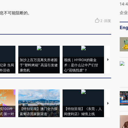
14:
企业
息不可能阻断的。
2
·
回复
Eng
加沙上百万流离失所者困
视线｜HYROX的吸金
马航飞行员
纪录 当局
于“塑料烤箱” 高温引发健
术：是什么让中产们甘
粒摇头丸 尿
外活动
康危机
心“花钱找虐”？
毒品
【推广】走
找100种
【特别呈现】澳门全力探
【特别呈现】《东莞，人
会，让数智科
式·第一对
索葡语国家新渠道
间便利店》倾情上线
业