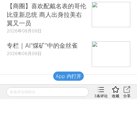
【商圈】喜欢配戴名表的哥伦
比亚新总统 商人出身拉美右
翼又一员
2026年08月09日
专栏｜AI“煤矿”中的金丝雀
2026年08月09日
App 内打开
财新移动
发表评论得积分
3
条评论
收藏
分享
财新
财新周刊
Caixin
登录
网页版
订阅电邮
|
|