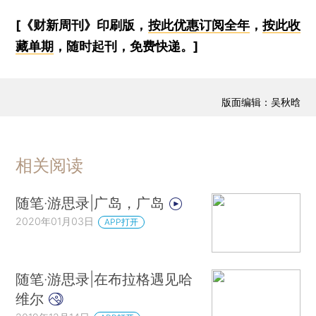
[《财新周刊》印刷版，
按此优惠订阅全年
，
按此收
藏单期
，随时起刊，免费快递。]
版面编辑：吴秋晗
相关阅读
随笔·游思录|广岛，广岛
2020年01月03日
APP打开
随笔·游思录|在布拉格遇见哈
维尔