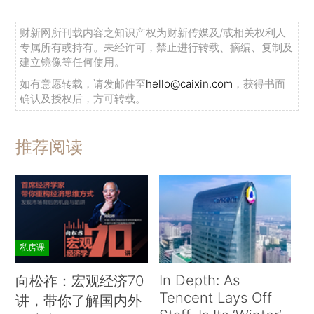
财新网所刊载内容之知识产权为财新传媒及/或相关权利人
专属所有或持有。未经许可，禁止进行转载、摘编、复制及
建立镜像等任何使用。
如有意愿转载，请发邮件至
hello@caixin.com
，获得书面
确认及授权后，方可转载。
推荐阅读
私房课
In Depth: As
向松祚：宏观经济70
Tencent Lays Off
讲，带你了解国内外