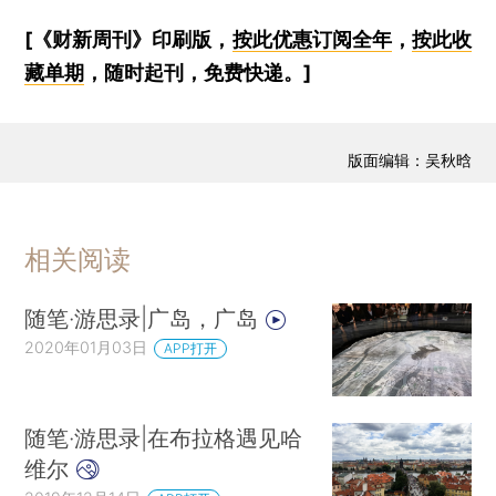
[《财新周刊》印刷版，
按此优惠订阅全年
，
按此收
藏单期
，随时起刊，免费快递。]
版面编辑：吴秋晗
相关阅读
随笔·游思录|广岛，广岛
2020年01月03日
APP打开
随笔·游思录|在布拉格遇见哈
维尔