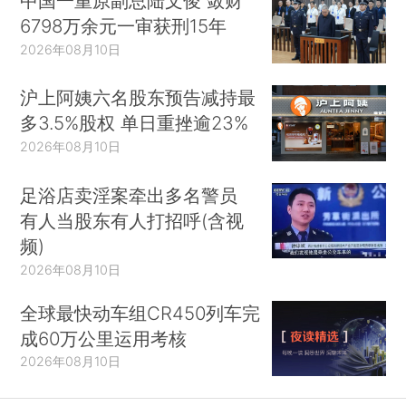
中国一重原副总陆文俊 敛财
6798万余元一审获刑15年
2026年08月10日
沪上阿姨六名股东预告减持最
多3.5%股权 单日重挫逾23%
2026年08月10日
足浴店卖淫案牵出多名警员
有人当股东有人打招呼(含视
频)
2026年08月10日
全球最快动车组CR450列车完
成60万公里运用考核
2026年08月10日