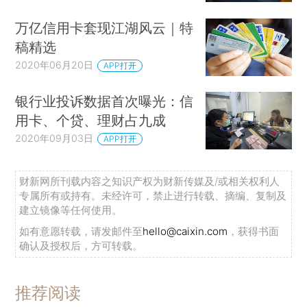
万亿信用卡套现江湖风云｜特
稿精选
2020年06月20日
APP打开
银行业投诉数据首次曝光：信
用卡、个贷、理财占九成
2020年09月03日
APP打开
财新网所刊载内容之知识产权为财新传媒及/或相关权利人
专属所有或持有。未经许可，禁止进行转载、摘编、复制及
建立镜像等任何使用。
如有意愿转载，请发邮件至
hello@caixin.com
，获得书面
确认及授权后，方可转载。
推荐阅读