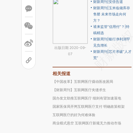
财新周刊|安倍告退
财新周刊|玉米临储库存
售罄 未来市场走向何
方？
谁来监管“信用付”？|特
稿精选
财新周刊|银行净利润罕
见负增长
出版日期 2020-09-
财新周刊|芯片求破“人才
07
荒”
相关报道
【中国改革】互联网医疗撬动医改困局
【财新周刊】互联网医疗夹缝求生
国办发文助推互联网医疗 细则有望加速落地
国家医保局开闸互联网医疗支付 明确政策框架
互联网医疗的好为何难体验
商业模式悬空 互联网医疗新规无力推动市场