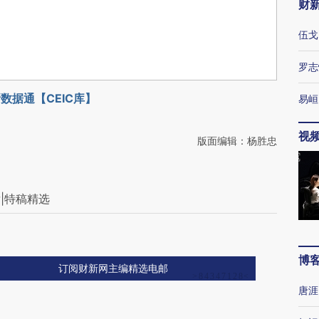
财
伍戈
罗志
数据通【CEIC库】
易峘
视
版面编辑：杨胜忠
|特稿精选
博
订阅财新网主编精选电邮
唐涯