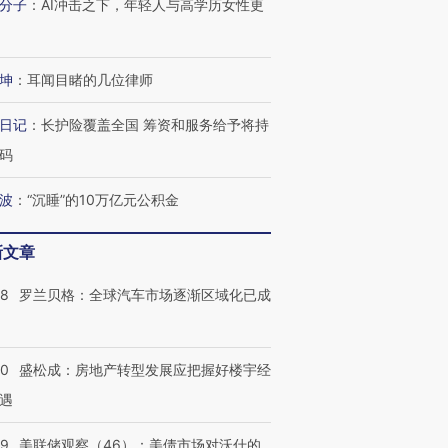
分子
：
AI冲击之下，年轻人与高学历女性更
坤
：
耳闻目睹的几位律师
日记
：
长护险覆盖全国 筹资和服务给予将持
码
波
：
“沉睡”的10万亿元公积金
新文章
58
罗兰贝格：全球汽车市场逐渐区域化已成
50
盛松成：房地产转型发展应把握好楼宇经
遇
39
美联储观察（46）：美债市场对沃什的