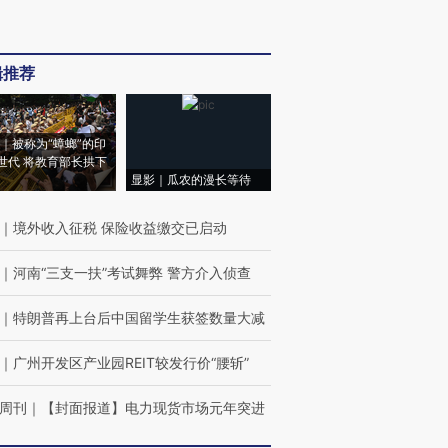
辑推荐
｜被称为“蟑螂”的印
世代 将教育部长拱下
显影｜瓜农的漫长等待
｜
境外收入征税 保险收益缴交已启动
｜
河南“三支一扶”考试舞弊 警方介入侦查
｜
特朗普再上台后中国留学生获签数量大减
｜
广州开发区产业园REIT较发行价“腰斩”
周刊
｜
【封面报道】电力现货市场元年突进