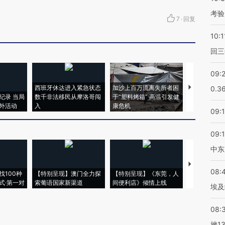
考验
7
·
回复
10:1
回三
09:
西班牙休达进入紧急状态
加沙上百万流离失所者困
马航飞行员
0.3
纪录 当局
数千非法移民从摩洛哥闯
于“塑料烤箱” 高温引发健
粒摇头丸 尿
外活动
入
康危机
毒品
09:
09:
中东
【推广】走
08:
找100种
【特别呈现】澳门全力探
【特别呈现】《东莞，人
会，让数智科
式·第一对
索葡语国家新渠道
间便利店》倾情上线
业
埃及
08:
挫1