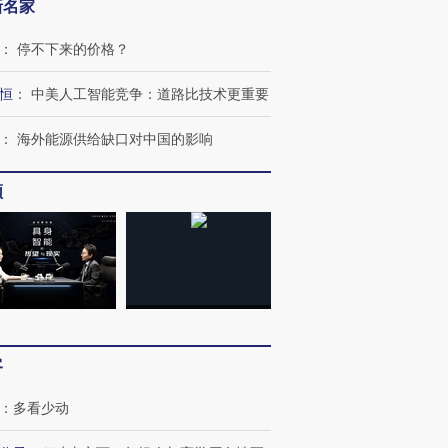
新名家
：
停不下来的价格？
恒
：
中美人工智能竞争：道路比技术更重要
：
海外能源供给缺口对中国的影响
频
客
：
多看少动