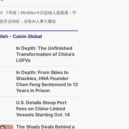
20
T早报｜MiniMax今日起纳入港股通；宇
技开启询价；谷歌AI人事大重组
lish - Caixin Global
In Depth: The Unfinished
Transformation of China’s
LGFVs
In Depth: From Skies to
Shackles, HNA Founder
Chen Feng Sentenced to 12
Years in Prison
U.S. Details Steep Port
Fees on China-Linked
Vessels Starting Oct. 14
The Shady Deals Behind a