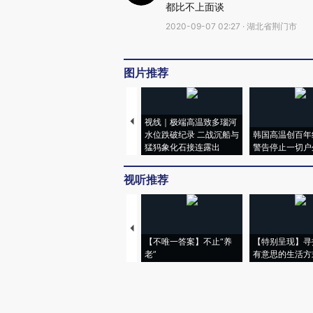
都比不上面谈
2020-09-07 02:27 · 湖北省荆门市
图片推荐
视线｜极端高温致多瑙河
水位跌破纪录 二战沉船与
韩国高温创百年
猛犸象化石接连露出
警告停止一切户
视听推荐
【不唯一答案】不止“养
【特别呈现】寻
老”
有意思的生活方