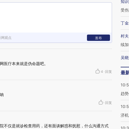
知识
受伤
丁金
村夫
新网观点
发布
续加
吴晓
网医疗本来就是伪命题吧。
4
·
回复
最
10:
趋势
呐
·
回复
10:
济机
院不仅是就诊检查用药，还有面谈解惑和抚慰，什么沟通方式
10: