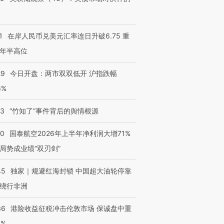
1
在岸人民币兑美元汇率连日升破6.75 重
年半高位
29
今日开盘：两市双双低开 沪指跌幅
跨国走私7万
视线｜HY
6%
检体内含3种
泽连斯基密集出访美英 索
秘鲁纳斯卡观光飞机坠毁
术：是什
要防空导弹“救急”
13人遇难
心“花钱找
13
“竹知了”事件背后的舆情根源
10
国泰航空2026年上半年净利润大增71%
局势成业绩“双刃剑”
进第四届链博
【商旅对话】华住集团
45
独家｜规避红海封锁 中国超大油轮停靠
技“链”接产
【特别呈现】寻找100种
CFO：不靠规模取胜，华
【特别呈
有意思的生活方式·第三对
住三大增长引擎是什么？
有意思的
绕行非洲
36
港险收益征税冲击伦敦市场 保诚盘中重
3%