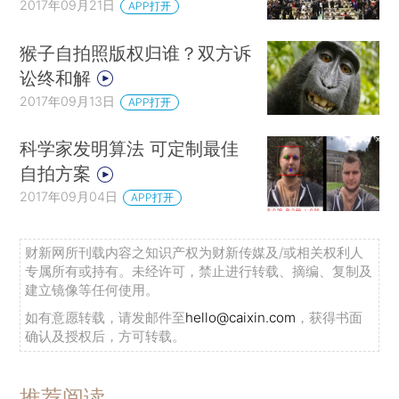
2017年09月21日
APP打开
猴子自拍照版权归谁？双方诉
讼终和解
2017年09月13日
APP打开
科学家发明算法 可定制最佳
自拍方案
2017年09月04日
APP打开
财新网所刊载内容之知识产权为财新传媒及/或相关权利人
专属所有或持有。未经许可，禁止进行转载、摘编、复制及
建立镜像等任何使用。
如有意愿转载，请发邮件至
hello@caixin.com
，获得书面
确认及授权后，方可转载。
推荐阅读