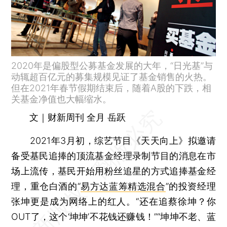
2020年是偏股型公募基金发展的大年，“日光基”与
动辄超百亿元的募集规模见证了基金销售的火热。
但在2021年春节假期结束后，随着A股的下跌，相
关基金净值也大幅缩水。
文｜财新周刊 全月 岳跃
2021年3月初，综艺节目《天天向上》拟邀请
备受基民追捧的顶流基金经理录制节目的消息在市
场上流传，基民开始用粉丝追星的方式追捧基金经
理，重仓白酒的“
易方达蓝筹精选混合
”的投资经理
张坤更是成为网络上的红人。“还在追蔡徐坤？你
OUT了，这个‘坤坤’不花钱还赚钱！”“坤坤不老、蓝