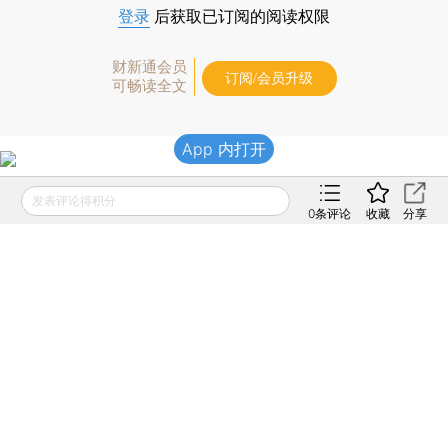
登录
后获取已订阅的阅读权限
财新通会员
订阅/会员升级
可畅读全文
App 内打开
发表评论得积分
[《财新周刊》印刷版，
按此优惠订阅全年
，
按此收
0
条评论
收藏
分享
藏单期
，随时起刊，免费快递。]
版面编辑：鲍琦
相关阅读