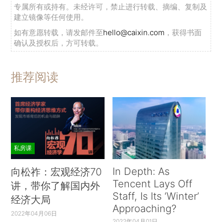
专属所有或持有。未经许可，禁止进行转载、摘编、复制及
建立镜像等任何使用。
如有意愿转载，请发邮件至
hello@caixin.com
，获得书面
确认及授权后，方可转载。
推荐阅读
私房课
In Depth: As
向松祚：宏观经济70
Tencent Lays Off
讲，带你了解国内外
Staff, Is Its ‘Winter’
经济大局
Approaching?
2022年04月06日
2022年04月01日