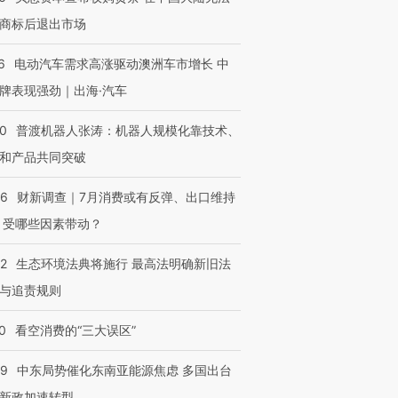
商标后退出市场
OX的吸金
马航飞行员跨国走私7万
视线｜被称为“蟑螂”的印
让中产们甘
粒摇头丸 尿检体内含3种
度Z世代 用街头抗争将教
秘鲁纳斯
”？
6
电动汽车需求高涨驱动澳洲车市增长 中
毒品
育部长拱下台
13人遇难
牌表现强劲｜出海·汽车
00
普渡机器人张涛：机器人规模化靠技术、
和产品共同突破
进第四届链博
【商旅对话】华住集团
技“链”接产
【特别呈现】寻找100种
CFO：不靠规模取胜，华
【特别呈
56
财新调查｜7月消费或有反弹、出口维持
有意思的生活方式·第三对
住三大增长引擎是什么？
有意思的
 受哪些因素带动？
42
生态环境法典将施行 最高法明确新旧法
与追责规则
0
看空消费的“三大误区”
59
中东局势催化东南亚能源焦虑 多国出台
新政加速转型