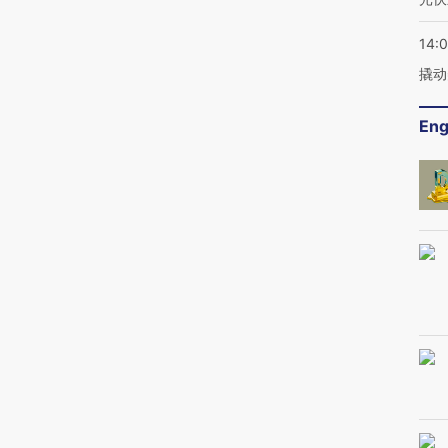
14:
撬动
Eng