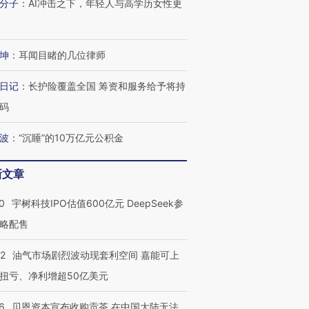
分子
：
AI冲击之下，年轻人与高学历女性更
坤
：
耳闻目睹的几位律师
日记
：
长护险覆盖全国 筹资和服务给予将持
码
波
：
“沉睡”的10万亿元公积金
新文章
0
宇树科技IPO估值600亿元 DeepSeek参
略配售
22
油气市场剧烈波动现套利空间 嘉能可上
扭亏、净利增超50亿美元
6
贝恩资本宣布收购贡茶 在中国大陆无法