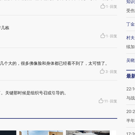
知识
1
·
回复
受伤
丁金
好几栋
1
·
回复
村夫
续加
吴晓
几个大的，很多佛像脸和身体都已经看不到了，太可惜了。
3
·
回复
最
22:1
了。关键那时候是组织号召或引导的。
与战
11
·
回复
20:
半年
17:2