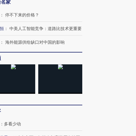
新名家
：
停不下来的价格？
恒
：
中美人工智能竞争：道路比技术更重要
：
海外能源供给缺口对中国的影响
频
客
：
多看少动