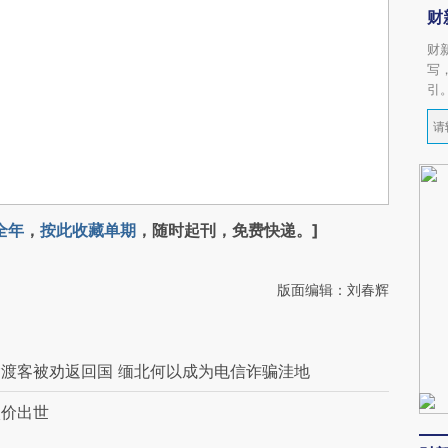
财
财
写
引
全年
，
按此收藏单期
，随时起刊，免费快递。]
版面编辑：刘春辉
渡客被劝返回国 缅北何以成为电信诈骗洼地
碳价出世