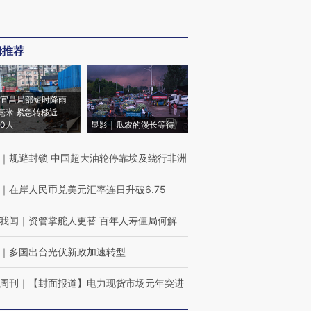
辑推荐
宜昌局部短时降雨
8毫米 紧急转移近
00人
显影｜瓜农的漫长等待
｜
规避封锁 中国超大油轮停靠埃及绕行非洲
｜
在岸人民币兑美元汇率连日升破6.75
我闻
｜
资管掌舵人更替 百年人寿僵局何解
｜
多国出台光伏新政加速转型
周刊
｜
【封面报道】电力现货市场元年突进