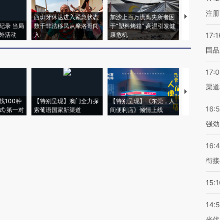
注册
西班牙休达进入紧急状态
加沙上百万流离失所者困
视线｜HYR
纪录 当局
数千非法移民从摩洛哥闯
于“塑料烤箱” 高温引发健
术：是什么
外活动
入
康危机
心“花钱找虐
17:1
国品
17:
渠道
【推广】走
找100种
【特别呈现】澳门全力探
【特别呈现】《东莞，人
会，让数智科
16:
式·第一对
索葡语国家新渠道
间便利店》倾情上线
业
强劲
16:
衔接
15:1
14:
光伏