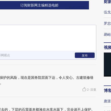
财
订阅财新网主编精选电邮
伍戈
罗志
易峘
视
新网观点
发布
保护的风险，现在是国务院层面下达，令人安心。古建筑修缮
。
2
·
回复
博
唐涯
道过去的，下层的石窟基本都淹在水库水面下，完全谈不上保护。