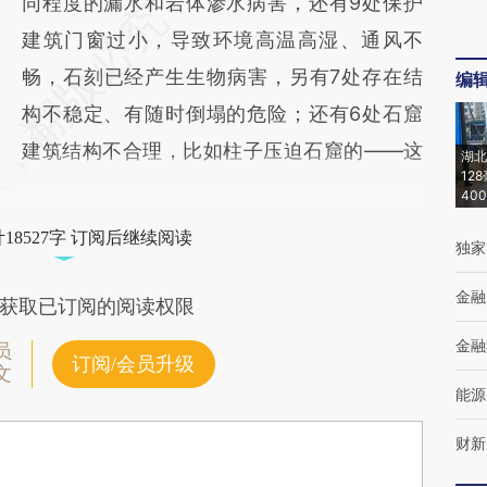
同程度的漏水和岩体渗水病害，还有9处保护
建筑门窗过小，导致环境高温高湿、通风不
畅，石刻已经产生生物病害，另有7处存在结
编
构不稳定、有随时倒塌的危险；还有6处石窟
建筑结构不合理，比如柱子压迫石窟的——这
湖北
12
40
18527字 订阅后继续阅读
独家
金融
获取已订阅的阅读权限
金融
员
订阅/会员升级
文
能源
财新