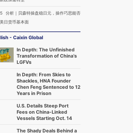
05
分析｜贝森特操盘稳日元，操作巧思能否
美日货币基本面
lish - Caixin Global
In Depth: The Unfinished
Transformation of China’s
LGFVs
In Depth: From Skies to
Shackles, HNA Founder
Chen Feng Sentenced to 12
Years in Prison
U.S. Details Steep Port
Fees on China-Linked
Vessels Starting Oct. 14
The Shady Deals Behind a