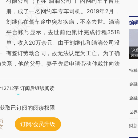
有限公司（下称“滴滴公司”）的网约车平台注
册，成了一名网约车专车司机。2019年2月，
刘继伟在驾车途中突发疾病，不幸去世。滴滴
编
平台账号显示，去世前他累计完成行程3518
单，收入20万余元。由于刘继伟和滴滴公司没
“入
有签订劳动合同，故无法认定为工亡。为了确
民潮
动关系，他的父母、妻子先后申请劳动仲裁并向法
特稿
金融
12712字 订阅后继续阅读
金融
获取已订阅的阅读权限
世界
员
订阅/会员升级
财新
文