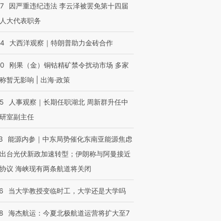
07
因严重违纪违法 李云泽被罢免第十四届
人大代表职务
44
大西洋观察｜特朗普助力金砖合作
40
刚果（金）铜钴精矿禁令扰动市场 多家
称暂无影响 | 出海·政策
25
人事观察｜长期任职湖北 周新群升任中
研室副主任
3
能源内参｜中东局势催化东南亚能源焦虑
出台光伏新政加速转型；伊朗称与阿曼接近
协议 海峡现有两条航道将关闭
6
当大学教授变临时工，大学还是大学吗
8
海杰航运：今夏北极航道运营将扩大至7