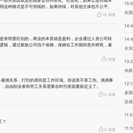
一部分原因就是把很多责任外部化、社会化，如果让这些成本
15:
明这种模式是不可持续的，如果持续，对其他主体也不公平。
全国
19
·
回复
14:
是有明显区别的，商业的本质就是盈利，企业通过人资公司转
14:
逻辑，通过家政公司找个保姆，保姆在工作期间意外猝死，雇
企业
·
回复
13:
央政
务雇佣关系，打扫的房间是工作区域。你说算不算工伤。滴滴事
12:1
了，自由职业者和劳工关系需要在时代里面重新定义了。
多国
2
·
回复
达成
11:5
工？
11:3
2
·
回复