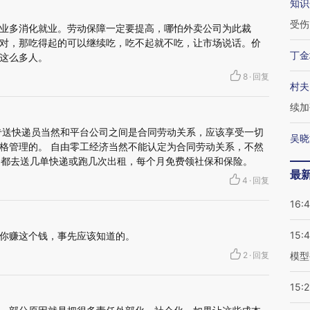
知识
受伤
业多消化就业。劳动保障一定要提高，哪怕外卖公司为此裁
对，那吃得起的可以继续吃，吃不起就不吃，让市场说话。价
丁金
这么多人。
8
·
回复
村夫
续加
专送快递员当然和平台公司之间是合同劳动关系，应该享受一切
吴晓
格管理的。 自由零工经济当然不能认定为合同劳动关系，不然
月都去送几单快递或跑几次出租，每个月免费领社保和保险。
最
4
·
回复
16:
15:
你赚这个钱，事先应该知道的。
2
·
回复
模型
15:2