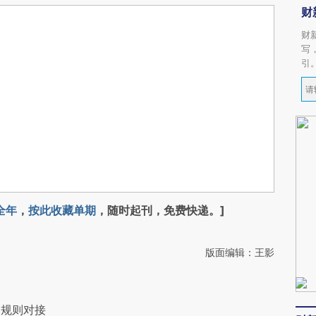
财
财
写
引
全年
，
按此收藏单期
，随时起刊，免费快递。]
版面编辑：王影
向规则对接