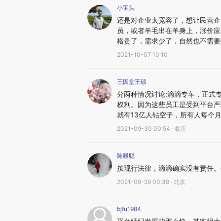
小宝头
还是对企业太宽容了，想让民营企
员，或者羊毛出在羊身上，涨价应
格贵了，需求少了，自然也不需要
2021-10-07 10:10 ·
三因堂王硕
分两种情况讨论:滴滴专车，正式
权利。因为这些员工是受到平台严
就有13亿人钻空子，所有人每个
2021-09-30 00:54 · 临沂
陈毅聪
按现行法律，滴滴确实没有责任。
2021-09-29 00:39 · 北京
bjfu1984