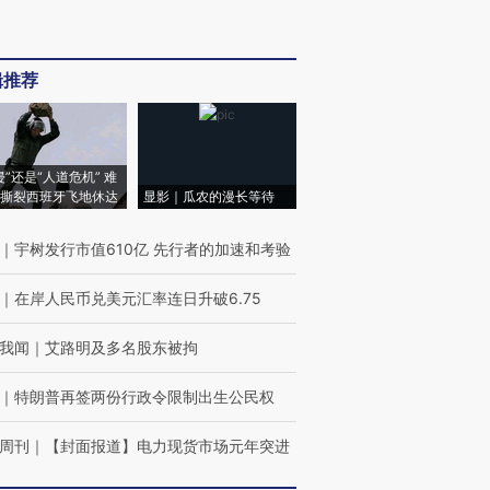
辑推荐
侵”还是“人道危机” 难
撕裂西班牙飞地休达
显影｜瓜农的漫长等待
｜
宇树发行市值610亿 先行者的加速和考验
｜
在岸人民币兑美元汇率连日升破6.75
我闻
｜
艾路明及多名股东被拘
｜
特朗普再签两份行政令限制出生公民权
周刊
｜
【封面报道】电力现货市场元年突进