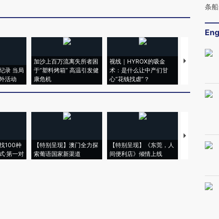
条船
Eng
加沙上百万流离失所者困
视线｜HYROX的吸金
马航飞行员
纪录 当局
于“塑料烤箱” 高温引发健
术：是什么让中产们甘
粒摇头丸 尿
外活动
康危机
心“花钱找虐”？
毒品
【推广】走
找100种
【特别呈现】澳门全力探
【特别呈现】《东莞，人
会，让数智科
式·第一对
索葡语国家新渠道
间便利店》倾情上线
业