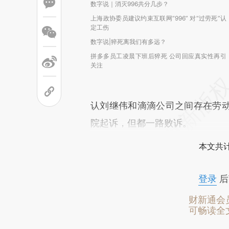
数字说｜消灭996共分几步？
上海政协委员建议约束互联网“996” 对“过劳死”认
定工伤
数字说|猝死离我们有多远？
拼多多员工凌晨下班后猝死 公司回应真实性再引
关注
认刘继伟和滴滴公司之间存在劳
院起诉，但都一路败诉。
本文共计
登录
后
财新通会
可畅读全