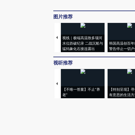
图片推荐
视线｜极端高温致多瑙河
水位跌破纪录 二战沉船与
韩国高温创百年
猛犸象化石接连露出
警告停止一切户
视听推荐
【不唯一答案】不止“养
【特别呈现】寻
老”
有意思的生活方