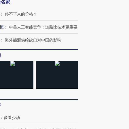
新名家
：
停不下来的价格？
恒
：
中美人工智能竞争：道路比技术更重要
：
海外能源供给缺口对中国的影响
频
客
：
多看少动