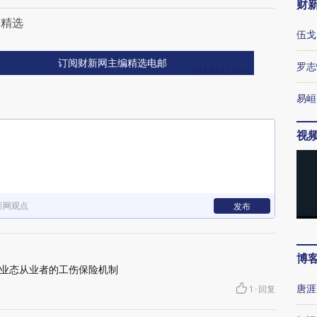
财
稿精选
伍戈
订阅财新网主编精选电邮
罗志
易峘
视
新网观点
发布
博
业态从业者的工伤保险机制
唐涯
1
·
回复