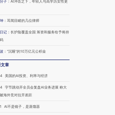
分子
：
AI冲击之下，年轻人与高学历女性更
坤
：
耳闻目睹的几位律师
日记
：
长护险覆盖全国 筹资和服务给予将持
码
波
：
“沉睡”的10万亿元公积金
新文章
44
美国的AI投资、利率与经济
44
字节跳动开全员会复盘AI业务进展 称大
被海外竞对拉开差距
1
AI不是镜子，是蒸馏器