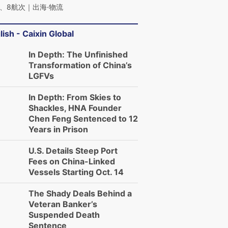
、8航次｜出海·物流
lish - Caixin Global
In Depth: The Unfinished
跨国走私7万
Transformation of China’s
视线｜被称为“蟑螂”的印
视线｜“入侵”还是“人道危
检体内含3种
度Z世代 用街头抗争将教
机”？难民潮撕裂西班牙
秘鲁纳斯
LGFVs
育部长拱下台
飞地休达
13人遇难
In Depth: From Skies to
Shackles, HNA Founder
Chen Feng Sentenced to 12
Years in Prison
进第四届链博
【商旅对话】华住集团
U.S. Details Steep Port
技“链”接产
【特别呈现】寻找100种
CFO：不靠规模取胜，华
【特别呈
Fees on China-Linked
有意思的生活方式·第三对
住三大增长引擎是什么？
有意思的
Vessels Starting Oct. 14
The Shady Deals Behind a
Veteran Banker’s
Suspended Death
Sentence