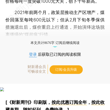
价格每吨一度突破1000元大关，创下十年新高。
2021年前两个月，政策层推动主产区增产，煤
价回落至每吨600元以下；但从2月下旬冬季保供
措施退出后，煤价重启上行通道，开始演绎这场脱
离缰绳的“煤超疯”行情。
本文共计8676字 订阅后继续阅读
登录
后获取已订阅的阅读权限
财新通会员
订阅/会员升级
可畅读全文
[《财新周刊》印刷版，
按此优惠订阅全年
，
按此收
藏单期
，随时起刊，免费快递。]