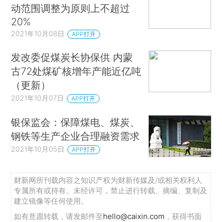
动范围调整为原则上不超过
20%
2021年10月08日
APP打开
发改委促煤炭长协保供 内蒙
古72处煤矿核增年产能近亿吨
（更新）
2021年10月07日
APP打开
银保监会：保障煤电、煤炭、
钢铁等生产企业合理融资需求
2021年10月05日
APP打开
财新网所刊载内容之知识产权为财新传媒及/或相关权利人
专属所有或持有。未经许可，禁止进行转载、摘编、复制及
建立镜像等任何使用。
如有意愿转载，请发邮件至
hello@caixin.com
，获得书面