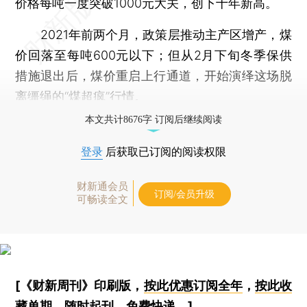
价格每吨一度突破1000元大关，创下十年新高。
2021年前两个月，政策层推动主产区增产，煤
价回落至每吨600元以下；但从2月下旬冬季保供
措施退出后，煤价重启上行通道，开始演绎这场脱
离缰绳的“煤超疯”行情。
本文共计8676字 订阅后继续阅读
登录
后获取已订阅的阅读权限
财新通会员
订阅/会员升级
可畅读全文
[《财新周刊》印刷版，
按此优惠订阅全年
，
按此收
藏单期
，随时起刊，免费快递。]