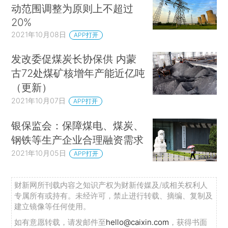
动范围调整为原则上不超过
20%
2021年10月08日
APP打开
发改委促煤炭长协保供 内蒙
古72处煤矿核增年产能近亿吨
（更新）
2021年10月07日
APP打开
银保监会：保障煤电、煤炭、
钢铁等生产企业合理融资需求
2021年10月05日
APP打开
财新网所刊载内容之知识产权为财新传媒及/或相关权利人
专属所有或持有。未经许可，禁止进行转载、摘编、复制及
建立镜像等任何使用。
如有意愿转载，请发邮件至
hello@caixin.com
，获得书面