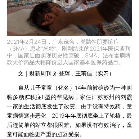
2021年2月24日，广东茂名，脊髓性肌萎缩症
（SMA）患者“米粒”。刚刚结束的2021年医保谈判
中，国家层面实现历史性突破，SMA、法布雷病两
款天价药品大幅降价进入国家基本医保药品目。
文｜财新周刊 刘登辉，王苇佳（实习）
自从儿子童童（化名）14年前被确诊为一种叫
黏多糖贮积症Ⅱ型的罕见病，家住江苏苏州的刘霞
一家的生活彻底发生了改变。由于没有特效药，童
童病情逐步恶化，2019年年底彻底坐上了轮椅，最
后连简单的站立都很困难。如果没有有效治疗，童
童可能面临更严重的脏器受损。