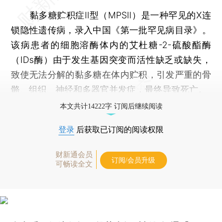
黏多糖贮积症Ⅱ型（MPSⅡ）是一种罕见的X连
锁隐性遗传病，录入中国《第一批罕见病目录》。
该病患者的细胞溶酶体内的艾杜糖-2-硫酸酯酶
（IDs酶）由于发生基因突变而活性缺乏或缺失，
致使无法分解的黏多糖在体内贮积，引发严重的骨
骼、组织、神经和多器官并发症，最终导致死亡。
本文共计14222字 订阅后继续阅读
登录
后获取已订阅的阅读权限
财新通会员
订阅/会员升级
可畅读全文