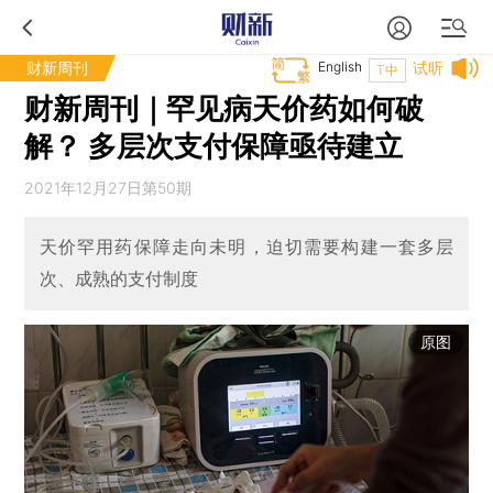
财新周刊
English
试听
T中
财新周刊｜罕见病天价药如何破
解？ 多层次支付保障亟待建立
2021年12月27日第50期
天价罕用药保障走向未明，迫切需要构建一套多层
次、成熟的支付制度
原图