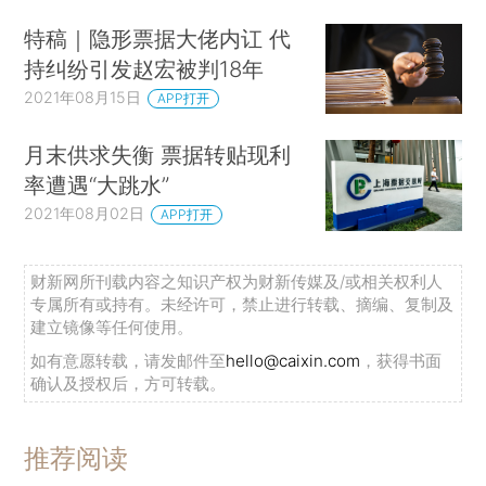
特稿｜隐形票据大佬内讧 代
持纠纷引发赵宏被判18年
2021年08月15日
APP打开
月末供求失衡 票据转贴现利
率遭遇“大跳水”
2021年08月02日
APP打开
财新网所刊载内容之知识产权为财新传媒及/或相关权利人
专属所有或持有。未经许可，禁止进行转载、摘编、复制及
建立镜像等任何使用。
如有意愿转载，请发邮件至
hello@caixin.com
，获得书面
确认及授权后，方可转载。
推荐阅读