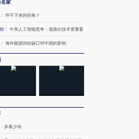
新名家
：
停不下来的价格？
恒
：
中美人工智能竞争：道路比技术更重要
：
海外能源供给缺口对中国的影响
频
客
：
多看少动