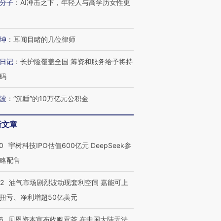
分子
：
AI冲击之下，年轻人与高学历女性更
坤
：
耳闻目睹的几位律师
日记
：
长护险覆盖全国 筹资和服务给予将持
码
波
：
“沉睡”的10万亿元公积金
新文章
0
宇树科技IPO估值600亿元 DeepSeek参
略配售
22
油气市场剧烈波动现套利空间 嘉能可上
扭亏、净利增超50亿美元
6
贝恩资本宣布收购贡茶 在中国大陆无法