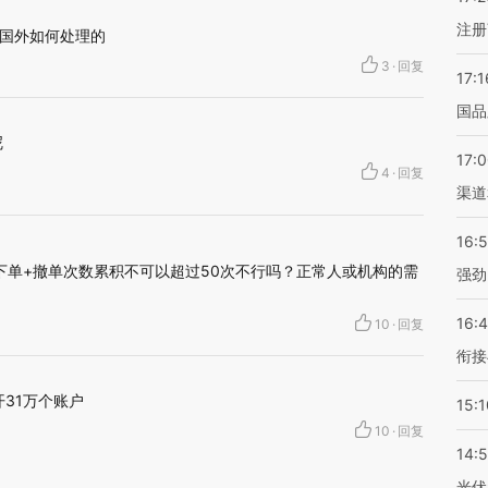
注册
国外如何处理的
3
·
回复
17:1
国品
呢
17:
4
·
回复
渠道
16:
下单+撤单次数累积不可以超过50次不行吗？正常人或机构的需
强劲
16:
10
·
回复
衔接
开31万个账户
15:1
多
10
·
回复
14:
光伏