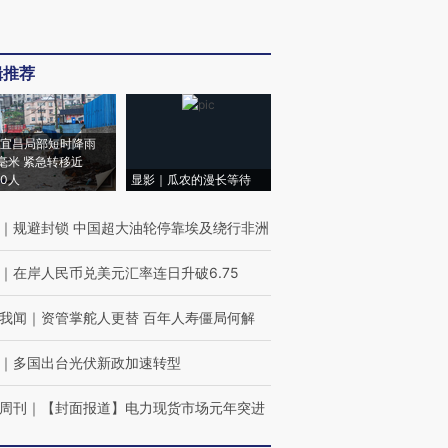
辑推荐
宜昌局部短时降雨
8毫米 紧急转移近
00人
显影｜瓜农的漫长等待
｜
规避封锁 中国超大油轮停靠埃及绕行非洲
｜
在岸人民币兑美元汇率连日升破6.75
我闻
｜
资管掌舵人更替 百年人寿僵局何解
｜
多国出台光伏新政加速转型
周刊
｜
【封面报道】电力现货市场元年突进