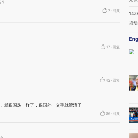
海？
7
·
回复
14:
撬动
Eng
17
·
回复
42
·
回复
，就跟国足一样了，跟国外一交手就渣渣了
86
·
回复