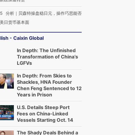
05
分析｜贝森特操盘稳日元，操作巧思能否
美日货币基本面
lish - Caixin Global
In Depth: The Unfinished
Transformation of China’s
LGFVs
In Depth: From Skies to
Shackles, HNA Founder
Chen Feng Sentenced to 12
Years in Prison
U.S. Details Steep Port
Fees on China-Linked
Vessels Starting Oct. 14
The Shady Deals Behind a