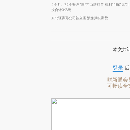
4个月、72个账户“逼空”白糖期货 获利1.16亿元罚
没合计3亿元
东北证券孙公司被立案 涉嫌操纵期货
本文共计
登录
后
财新通会
可畅读全