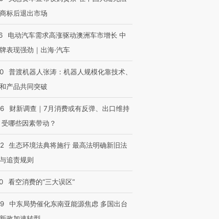
商标后退出市场
6
电动汽车需求高涨驱动澳洲车市增长 中
牌表现强劲｜出海·汽车
00
普渡机器人张涛：机器人规模化靠技术、
和产品共同突破
56
财新调查｜7月消费或有反弹、出口维持
 受哪些因素带动？
42
生态环境法典将施行 最高法明确新旧法
与追责规则
0
看空消费的“三大误区”
59
中东局势催化东南亚能源焦虑 多国出台
新政加速转型