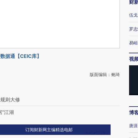
财
伍戈
罗志
易峘
数据通【CEIC库】
视
版面编辑：鲍琦
罪规则大修
”江湖
博
唐涯
订阅财新网主编精选电邮