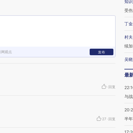
知识
受伤
丁金
村夫
续加
新网观点
发布
吴晓
最
·
回复
22:1
与战
20:
半年
27
·
回复
17:2