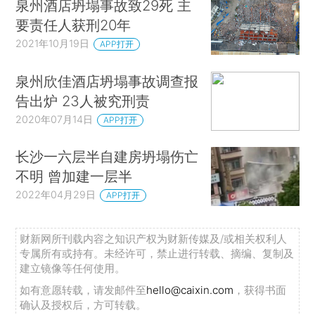
泉州酒店坍塌事故致29死 主
要责任人获刑20年
2021年10月19日
APP打开
泉州欣佳酒店坍塌事故调查报
告出炉 23人被究刑责
2020年07月14日
APP打开
长沙一六层半自建房坍塌伤亡
不明 曾加建一层半
2022年04月29日
APP打开
财新网所刊载内容之知识产权为财新传媒及/或相关权利人
专属所有或持有。未经许可，禁止进行转载、摘编、复制及
建立镜像等任何使用。
如有意愿转载，请发邮件至
hello@caixin.com
，获得书面
确认及授权后，方可转载。