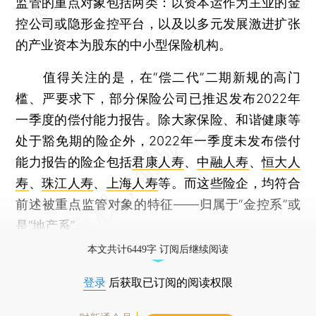
监管的重点对象包括两类：以资本运作为主业的金
控公司或隐形金控平台，以及以多元发展激进扩张
的产业资本为股东的中小型保险机构。
值得关注的是，在“偿二代”二期新规的高门
槛、严要求下，部分保险公司已推迟发布2022年
一季度的偿付能力报告。除大家保险、和谐健康等
处于豁免期的险企外，2022年一季度未发布偿付
能力报告的险企包括
君康人寿
、
中融人寿
、
恒大人
寿
、
珠江人寿
、
上海人寿
等。而这些险企，均符合
前述被重点监管对象的特征——归属于“金控系”或
是“地产系”。
本文共计6449字 订阅后继续阅读
登录
后获取已订阅的阅读权限