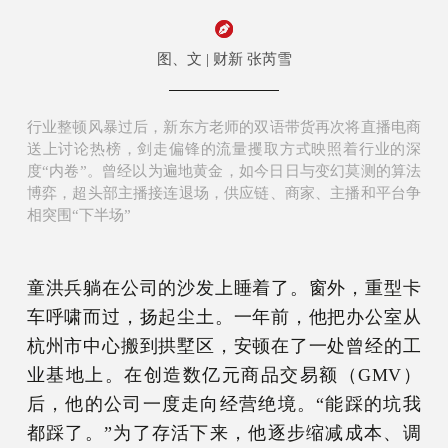
图、文 | 财新 张芮雪
行业整顿风暴过后，新东方老师的双语带货再次将直播电商
送上讨论热榜，剑走偏锋的流量攫取方式映照着行业的深
度“内卷”。曾经以为遍地黄金，如今日日与变幻莫测的算法
博弈，超头部主播接连退场，供应链、商家、主播和平台争
相突围“下半场”
童洪兵躺在公司的沙发上睡着了。窗外，重型卡
车呼啸而过，扬起尘土。一年前，他把办公室从
杭州市中心搬到拱墅区，安顿在了一处曾经的工
业基地上。在创造数亿元商品交易额（GMV）
后，他的公司一度走向经营绝境。“能踩的坑我
都踩了。”为了存活下来，他逐步缩减成本、调