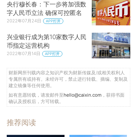
央行穆长春：下一步将加强数
字人民币立法 确保可控匿名
2022年07月24日
APP打开
兴业银行成为第10家数字人民
币指定运营机构
2022年07月14日
APP打开
财新网所刊载内容之知识产权为财新传媒及/或相关权利人
专属所有或持有。未经许可，禁止进行转载、摘编、复制及
建立镜像等任何使用。
如有意愿转载，请发邮件至
hello@caixin.com
，获得书面
确认及授权后，方可转载。
推荐阅读