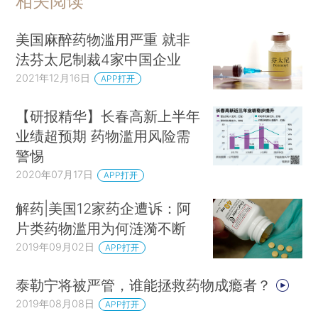
相关阅读
美国麻醉药物滥用严重 就非
法芬太尼制裁4家中国企业
2021年12月16日
APP打开
【研报精华】长春高新上半年
业绩超预期 药物滥用风险需
警惕
2020年07月17日
APP打开
解药|美国12家药企遭诉：阿
片类药物滥用为何涟漪不断
2019年09月02日
APP打开
泰勒宁将被严管，谁能拯救药物成瘾者？
2019年08月08日
APP打开