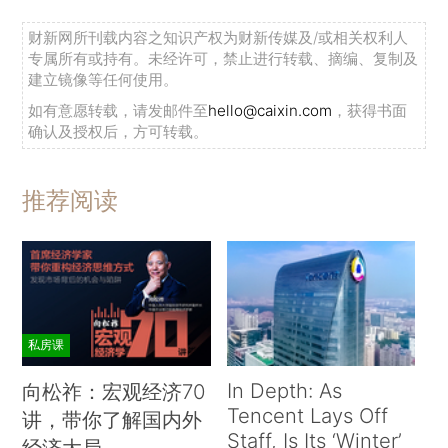
财新网所刊载内容之知识产权为财新传媒及/或相关权利人
专属所有或持有。未经许可，禁止进行转载、摘编、复制及
建立镜像等任何使用。
如有意愿转载，请发邮件至
hello@caixin.com
，获得书面
确认及授权后，方可转载。
推荐阅读
私房课
In Depth: As
向松祚：宏观经济70
Tencent Lays Off
讲，带你了解国内外
Staff, Is Its ‘Winter’
经济大局