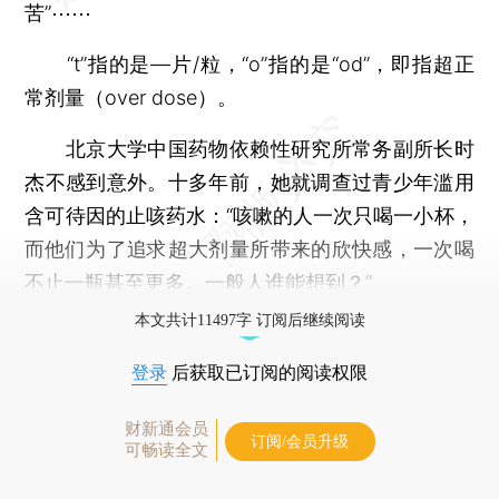
苦”⋯⋯
“t”指的是—片/粒，“o”指的是“od”，即指超正
常剂量（over dose）。
北京大学中国药物依赖性研究所常务副所长时
杰不感到意外。十多年前，她就调查过青少年滥用
含可待因的止咳药水：“咳嗽的人一次只喝一小杯，
而他们为了追求超大剂量所带来的欣快感，一次喝
不止一瓶甚至更多。一般人谁能想到？”
本文共计11497字 订阅后继续阅读
登录
后获取已订阅的阅读权限
财新通会员
订阅/会员升级
可畅读全文