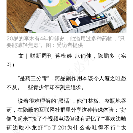
20岁的李木有4年抑郁史，他滥用过多种药物，“只
要能减轻焦虑”。图：受访者提供
文｜财新周刊 蒋模婷 范俏佳，陈鹏多（实
习）
“是药三分毒”，药品副作用本该令人避之唯恐
不及。一些青少年却在刻意追求。
说着很难理解的“黑话”，他们整板、整瓶地吞
药，在隐蔽的互联网社群里分享这种特殊体验：“好
像飞起来”“接了个视频电话但没有记忆了”“喜欢边嗑
药边吃小龙虾”“o了20t为什么会吐得不行”“太