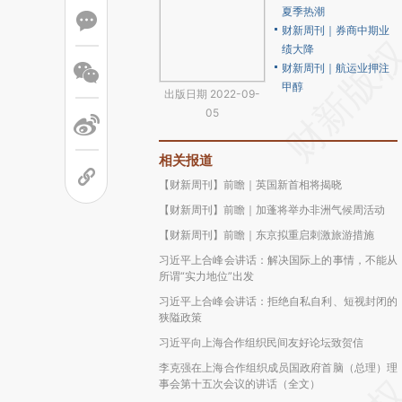
夏季热潮
财新周刊｜券商中期业
绩大降
财新周刊｜航运业押注
甲醇
出版日期 2022-09-
05
相关报道
【财新周刊】前瞻｜英国新首相将揭晓
【财新周刊】前瞻｜加蓬将举办非洲气候周活动
【财新周刊】前瞻｜东京拟重启刺激旅游措施
习近平上合峰会讲话：解决国际上的事情，不能从
所谓“实力地位”出发
习近平上合峰会讲话：拒绝自私自利、短视封闭的
狭隘政策
习近平向上海合作组织民间友好论坛致贺信
李克强在上海合作组织成员国政府首脑（总理）理
事会第十五次会议的讲话（全文）