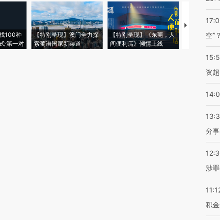
17:
【推广】走
找100种
【特别呈现】澳门全力探
【特别呈现】《东莞，人
会，让数智科
空”
式·第一对
索葡语国家新渠道
间便利店》倾情上线
业
15:
资超
14:
13:
分事
12:
涉罪
11:1
积金