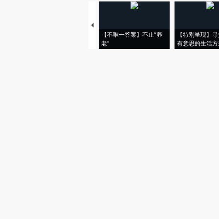
【不唯一答案】不止“养
【特别呈现】寻
老”
有意思的生活方