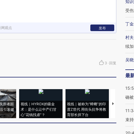
知识
受伤
丁金
新网观点
发布
村夫
续加
吴晓
3
·
回复
最
15:5
确被
失所者困
视线｜HYROX的吸金
视线｜被称为“蟑螂”的印
视线｜“入侵
高温引发健
术：是什么让中产们甘
度Z世代 用街头抗争将教
机”？难民潮
11:3
心“花钱找虐”？
育部长拱下台
飞地休达
束持
20: