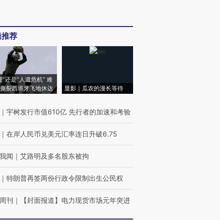
辑推荐
侵”还是“人道危机” 难
撕裂西班牙飞地休达
显影｜瓜农的漫长等待
｜
宇树发行市值610亿 先行者的加速和考验
｜
在岸人民币兑美元汇率连日升破6.75
我闻
｜
艾路明及多名股东被拘
｜
特朗普再签两份行政令限制出生公民权
周刊
｜
【封面报道】电力现货市场元年突进