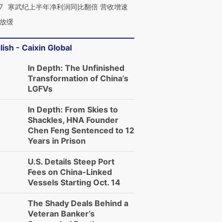
7
寒武纪上半年净利润同比翻倍 营收增速
放缓
lish - Caixin Global
In Depth: The Unfinished
Transformation of China’s
LGFVs
In Depth: From Skies to
Shackles, HNA Founder
Chen Feng Sentenced to 12
Years in Prison
U.S. Details Steep Port
Fees on China-Linked
Vessels Starting Oct. 14
The Shady Deals Behind a
Veteran Banker’s