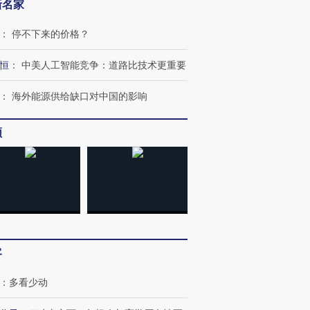
新名家
：
停不下来的价格？
恒
：
中美人工智能竞争：道路比技术更重要
：
海外能源供给缺口对中国的影响
频
客
：
多看少动