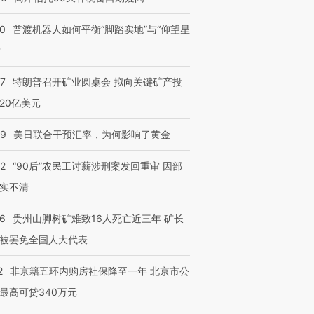
00
普渡机器人如何平衡“脚踏实地”与“仰望星
进第四届链博
【商旅对话】华住集团
技“链”接产
？
【特别呈现】寻找100种
CFO：不靠规模取胜，华
【特别呈
有意思的生活方式·第三对
住三大增长引擎是什么？
有意思的
57
特朗普召开矿业圆桌会 拟向关键矿产投
20亿美元
09
美日联合干预汇率，为何影响了黄金
32
“90后”农民工讨薪涉刑案发回重审 因部
实不清
36
贵州山脚树矿难致16人死亡近三年 矿长
被罢免全国人大代表
2
非京籍五环内购房社保降至一年 北京市公
最高可贷340万元