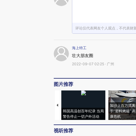
评论仅代表网友个人观点，不代表财
海上特工
壮大朋友圈
2022-09-07 02:25 · 广州
图片推荐
加沙上百万流离
韩国高温创百年纪录 当局
于“塑料烤箱” 
警告停止一切户外活动
康危机
视听推荐