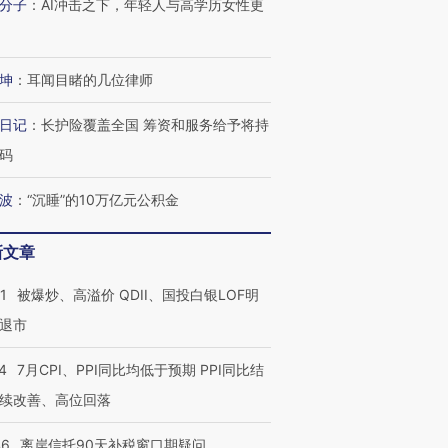
分子
：
AI冲击之下，年轻人与高学历女性更
坤
：
耳闻目睹的几位律师
日记
：
长护险覆盖全国 筹资和服务给予将持
码
波
：
“沉睡”的10万亿元公积金
新文章
1
被爆炒、高溢价 QDII、国投白银LOF明
退市
”还是“人道危
湖北宜昌局部短时降雨
哈尔滨遭遇短时极端强降
撕裂西班牙
128毫米 紧急转移近
雨 3小时累计雨量超80毫
秘鲁纳斯
4
7月CPI、PPI同比均低于预期 PPI同比结
4000人
米
13人遇难
续改善、高位回落
46
离岸信托90天补税窗口期疑问