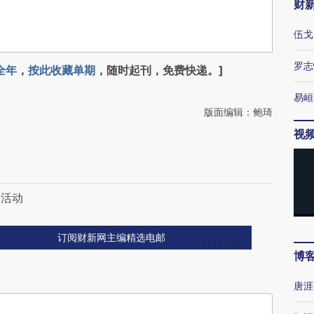
财
伍戈
罗志
全年
，
按此收藏单期
，随时起刊，免费快递。]
易峘
版面编辑：鲍琦
视
周活动
订阅财新网主编精选电邮
博
唐涯