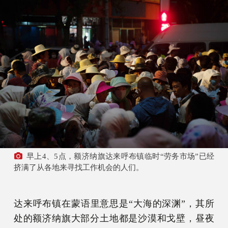
早上4、5点，额济纳旗达来呼布镇临时“劳务市场”已经
挤满了从各地来寻找工作机会的人们。
达来呼布镇在蒙语里意思是“大海的深渊”，其所
处的额济纳旗大部分土地都是沙漠和戈壁，昼夜