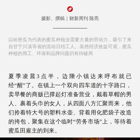
摄影、撰稿｜财新周刊 陈亮
以哈密瓜为代表的蜜瓜种植业需要大量的劳动力，吸引了来
自甘宁川滇等省的流动日结工人。虽然经济效益可观，蜜瓜
种植的用工、环保和品牌问题仍有待破局
夏季凌晨3点半，边陲小镇达来呼布就已
经“醒”了。在镇上一个双向四车道的十字路口，
卖早餐的商贩已撑起灯准备营业，戴着草帽的男
人、裹着头巾的女人，从四面八方汇聚而来，他
们拎着特大号的塑料水壶、背着用化肥袋子改造
的挎包，聚集在这个临时“劳务市场”上，等待着
蜜瓜田雇主的到来。