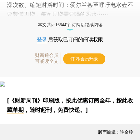
澡次数、缩短淋浴时间；爱尔兰甚至呼吁电水壶不
要装满再烧，每次只烧需要喝的热水⋯⋯
本文共计16644字 订阅后继续阅读
登录
后获取已订阅的阅读权限
财新通会员
订阅/会员升级
可畅读全文
[《财新周刊》印刷版，
按此优惠订阅全年
，
按此收
藏单期
，随时起刊，免费快递。]
版面编辑：许金玲