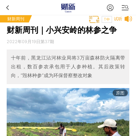
财新周刊
试听
T中
财新周刊｜小兴安岭的林参之争
2022年09月19日第37期
十年前，黑龙江沾河林业局将3万亩森林防火隔离带
出租，数百参农承包用于人参种植。其后政策转
向，“毁林种参”成为环保督察整改对象
原图