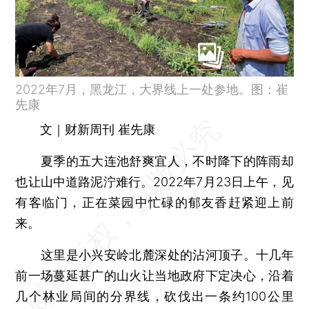
2022年7月，黑龙江，大界线上一处参地。图：崔
先康
文｜财新周刊 崔先康
夏季的五大连池舒爽宜人，不时降下的阵雨却
也让山中道路泥泞难行。2022年7月23日上午，见
有客临门，正在菜园中忙碌的郁友香赶紧迎上前
来。
这里是小兴安岭北麓深处的沾河顶子。十几年
前一场蔓延甚广的山火让当地政府下定决心，沿着
几个林业局间的分界线，砍伐出一条约100公里