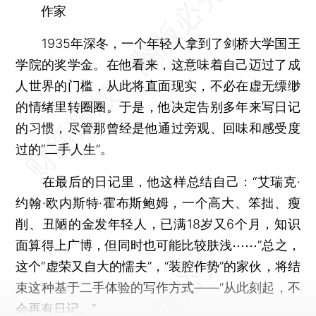
作家
1935年深冬，一个年轻人拿到了剑桥大学国王
学院的奖学金。在他看来，这意味着自己迈过了成
人世界的门槛，从此将直面现实，不必在虚无缥缈
的情绪里转圈圈。于是，他决定告别多年来写日记
的习惯，尽管那曾经是他通过旁观、回味和感受度
过的“二手人生”。
在最后的日记里，他这样总结自己：“艾瑞克·
约翰·欧内斯特·霍布斯鲍姆，一个高大、笨拙、瘦
削、丑陋的金发年轻人，已满18岁又6个月，知识
面算得上广博，但同时也可能比较肤浅⋯⋯”总之，
这个“虚荣又自大的懦夫”，“装腔作势”的家伙，将结
束这种基于二手体验的写作方式——“从此刻起，不
会再有日记。”