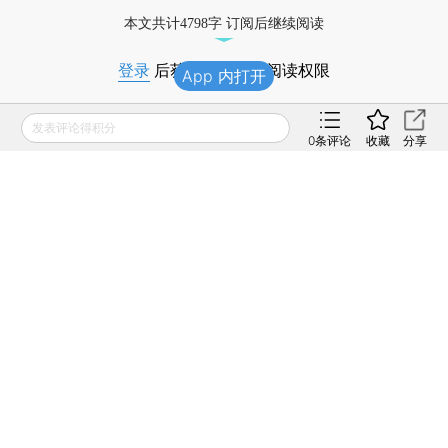
本文共计4798字 订阅后继续阅读
登录
后获取已订阅的阅读权限
App 内打开
财新通会员
发表评论得积分
订阅/会员升级
可畅读全文
0
条评论
收藏
分享
[《财新周刊》印刷版，
按此优惠订阅全年
，
按此收
藏单期
，随时起刊，免费快递。]
版面编辑：吴秋晗