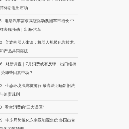
商标后退出市场
6
电动汽车需求高涨驱动澳洲车市增长 中
牌表现强劲｜出海·汽车
00
普渡机器人张涛：机器人规模化靠技术、
和产品共同突破
56
财新调查｜7月消费或有反弹、出口维持
 受哪些因素带动？
42
生态环境法典将施行 最高法明确新旧法
与追责规则
0
看空消费的“三大误区”
59
中东局势催化东南亚能源焦虑 多国出台
新政加速转型