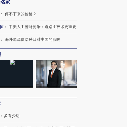
新名家
：
停不下来的价格？
恒
：
中美人工智能竞争：道路比技术更重要
：
海外能源供给缺口对中国的影响
频
客
：
多看少动