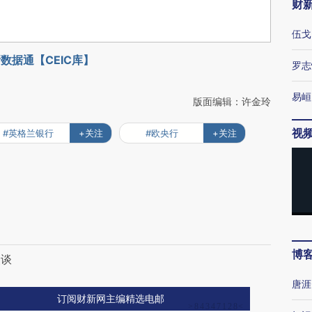
财
伍戈
数据通【CEIC库】
罗志
易峘
版面编辑：许金玲
视
#英格兰银行
+关注
#欧央行
+关注
博
失谈
唐涯
订阅财新网主编精选电邮