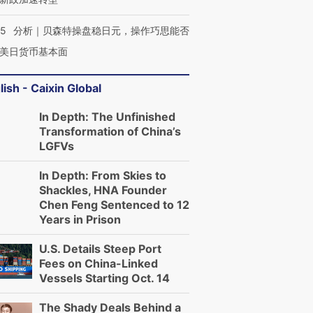
05
分析｜贝森特操盘稳日元，操作巧思能否
美日货币基本面
lish - Caixin Global
In Depth: The Unfinished
Transformation of China’s
LGFVs
In Depth: From Skies to
Shackles, HNA Founder
Chen Feng Sentenced to 12
Years in Prison
OX的吸金
马航飞行员跨国走私7万
视线｜被称为“蟑螂”的印
U.S. Details Steep Port
让中产们甘
粒摇头丸 尿检体内含3种
度Z世代 用街头抗争将教
秘鲁纳斯
Fees on China-Linked
”？
毒品
育部长拱下台
13人遇难
Vessels Starting Oct. 14
The Shady Deals Behind a