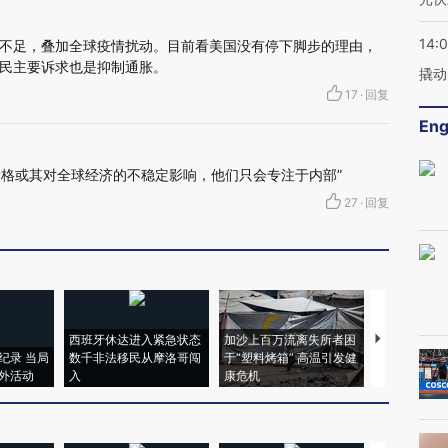
14:
不足，叠加全球疫情扰动。目前看美国没有停下脚步的理由，
选民主要诉求也是抑制通胀。
撬动
17
·
回复
Eng
价格或其对全球经济的不稳定影响，他们只会专注于内部”
27
·
回复
西班牙休达进入紧急状态
加沙上百万流离失所者困
视线｜HYR
纪录 当局
数千非法移民从摩洛哥闯
于“塑料烤箱” 高温引发健
术：是什么
外活动
入
康危机
心“花钱找虐