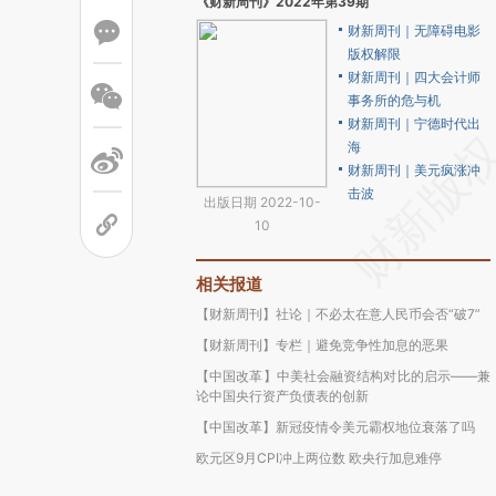
《财新周刊》2022年第39期
财新周刊｜无障碍电影
版权解限
财新周刊｜四大会计师
事务所的危与机
财新周刊｜宁德时代出
海
财新周刊｜美元疯涨冲
击波
出版日期 2022-10-
10
相关报道
【财新周刊】社论｜不必太在意人民币会否“破7”
【财新周刊】专栏｜避免竞争性加息的恶果
【中国改革】中美社会融资结构对比的启示——兼
论中国央行资产负债表的创新
【中国改革】新冠疫情令美元霸权地位衰落了吗
欧元区9月CPI冲上两位数 欧央行加息难停