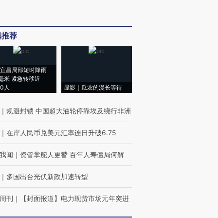
辑推荐
宜昌局部短时降雨
8毫米 紧急转移近
00人
显影｜瓜农的漫长等待
｜
规避封锁 中国超大油轮停靠埃及绕行非洲
｜
在岸人民币兑美元汇率连日升破6.75
我闻
｜
资管掌舵人更替 百年人寿僵局何解
｜
多国出台光伏新政加速转型
周刊
｜
【封面报道】电力现货市场元年突进