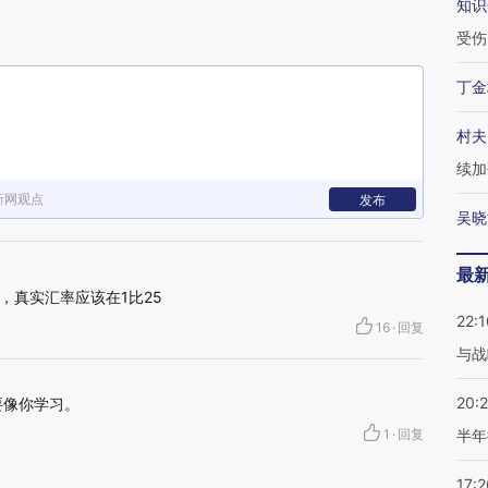
知识
受伤
丁金
村夫
续加
新网观点
发布
吴晓
最
，真实汇率应该在1比25
22:1
16
·
回复
与战
20:
要像你学习。
1
·
回复
半年
17:2