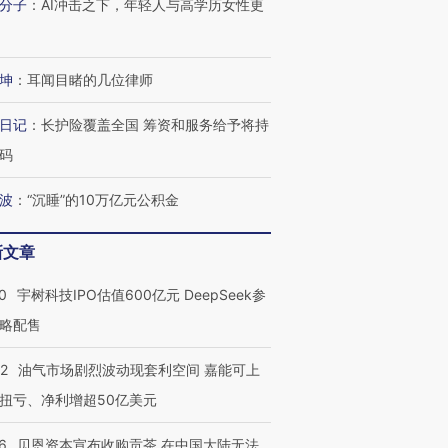
分子
：
AI冲击之下，年轻人与高学历女性更
坤
：
耳闻目睹的几位律师
日记
：
长护险覆盖全国 筹资和服务给予将持
码
波
：
“沉睡”的10万亿元公积金
新文章
0
宇树科技IPO估值600亿元 DeepSeek参
略配售
22
油气市场剧烈波动现套利空间 嘉能可上
扭亏、净利增超50亿美元
6
贝恩资本宣布收购贡茶 在中国大陆无法