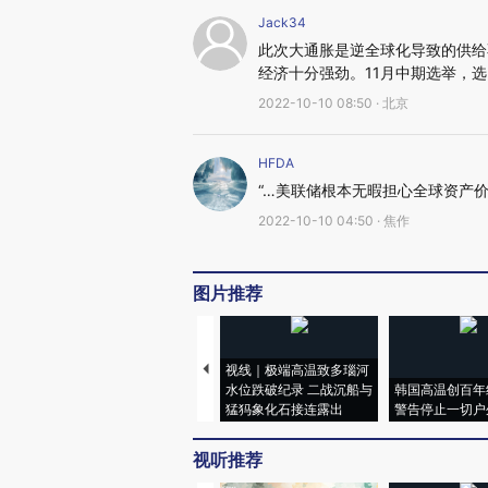
Jack34
此次大通胀是逆全球化导致的供给
经济十分强劲。11月中期选举，
2022-10-10 08:50 · 北京
HFDA
“…美联储根本无暇担心全球资产
2022-10-10 04:50 · 焦作
图片推荐
视线｜极端高温致多瑙河
水位跌破纪录 二战沉船与
韩国高温创百年
猛犸象化石接连露出
警告停止一切户
视听推荐