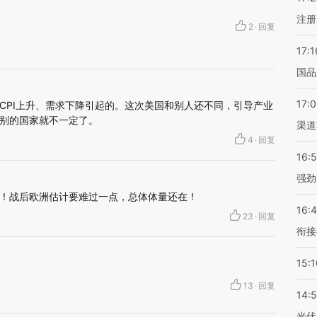
注册
2
·
回复
17:1
国品
17:
CPI上升、需求下降引起的。这次美国和别人还不同，引导产业
别的国家就不一定了。
渠道
4
·
回复
16:
强劲
！战后欧洲估计要难过一点，总体体量还在！
16:
23
·
回复
衔接
15:1
13
·
回复
14:
光伏