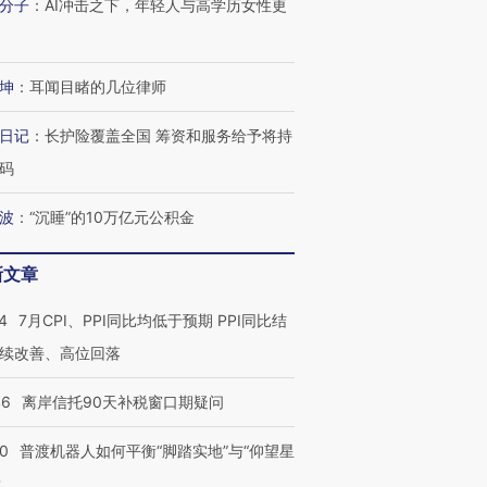
分子
：
AI冲击之下，年轻人与高学历女性更
坤
：
耳闻目睹的几位律师
日记
：
长护险覆盖全国 筹资和服务给予将持
码
波
：
“沉睡”的10万亿元公积金
新文章
4
7月CPI、PPI同比均低于预期 PPI同比结
续改善、高位回落
46
离岸信托90天补税窗口期疑问
00
普渡机器人如何平衡“脚踏实地”与“仰望星
？