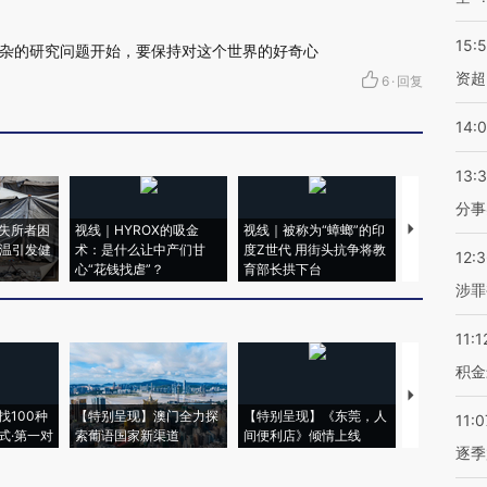
15:
杂的研究问题开始，要保持对这个世界的好奇心
资超
6
·
回复
14:
13:
分事
失所者困
视线｜HYROX的吸金
视线｜被称为“蟑螂”的印
视线｜“入侵
高温引发健
术：是什么让中产们甘
度Z世代 用街头抗争将教
机”？难民潮
12:
心“花钱找虐”？
育部长拱下台
飞地休达
涉罪
11:1
积金
【推广】走
找100种
【特别呈现】澳门全力探
【特别呈现】《东莞，人
会，让数智科
11:0
式·第一对
索葡语国家新渠道
间便利店》倾情上线
业
逐季