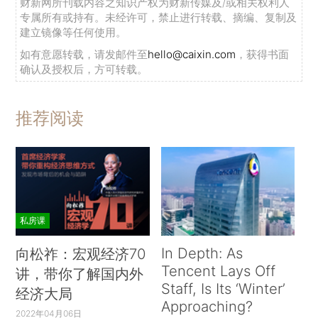
财新网所刊载内容之知识产权为财新传媒及/或相关权利人
专属所有或持有。未经许可，禁止进行转载、摘编、复制及
建立镜像等任何使用。
如有意愿转载，请发邮件至
hello@caixin.com
，获得书面
确认及授权后，方可转载。
推荐阅读
私房课
In Depth: As
向松祚：宏观经济70
Tencent Lays Off
讲，带你了解国内外
Staff, Is Its ‘Winter’
经济大局
Approaching?
2022年04月06日