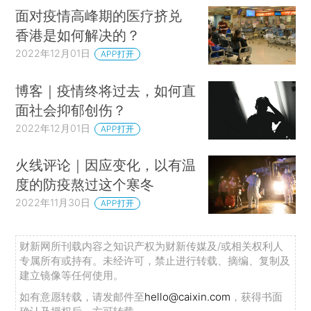
面对疫情高峰期的医疗挤兑
香港是如何解决的？
2022年12月01日
APP打开
博客｜疫情终将过去，如何直
面社会抑郁创伤？
2022年12月01日
APP打开
火线评论｜因应变化，以有温
度的防疫熬过这个寒冬
2022年11月30日
APP打开
财新网所刊载内容之知识产权为财新传媒及/或相关权利人
专属所有或持有。未经许可，禁止进行转载、摘编、复制及
建立镜像等任何使用。
如有意愿转载，请发邮件至
hello@caixin.com
，获得书面