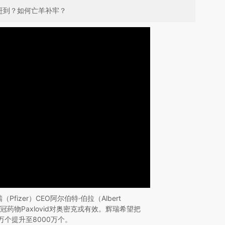
赶到？如何亡羊补牢？
Pfizer）CEO阿尔伯特·伯拉（Albert
新冠药物Paxlovid对奥密克戎有效。辉瑞希望把
00万个提升至8000万个。