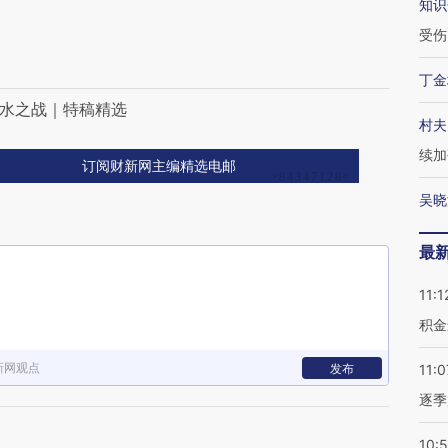
知识
受伤
丁金
背水之战｜特稿精选
村夫
续加
订阅财新网主编精选电邮
吴晓
最
11:1
积金
新网观点
发布
11:0
逐季
10: