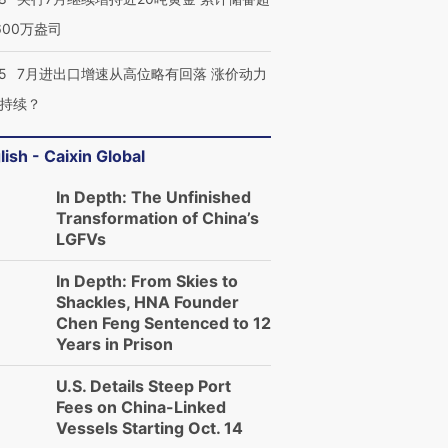
600万盎司
5
7月进出口增速从高位略有回落 涨价动力
持续？
lish - Caixin Global
In Depth: The Unfinished
Transformation of China’s
LGFVs
In Depth: From Skies to
Shackles, HNA Founder
Chen Feng Sentenced to 12
Years in Prison
U.S. Details Steep Port
Fees on China-Linked
Vessels Starting Oct. 14