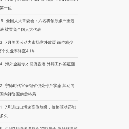
第一位
06
全国人大常委会：六名将领涉嫌严重违
法 被罢免全国人大代表
43
7月美国劳动力市场意外放缓 岗位减少
3万个失业率降至4.1%
14
海外金融专才回流香港 外籍工作签证翻
2
宁德时代宜春锂矿仍处停产状态 其动向
国内锂资源供需格局
1
7月进出口增速高位放缓，价格驱动还能
多久
8
央行7月继续增持近20吨黄金 累计储备超