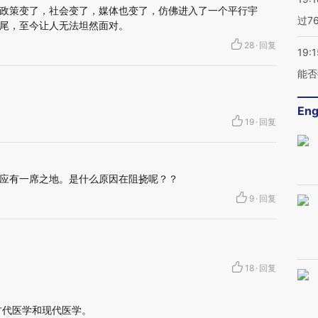
政策变了，社会变了，媒体也变了，仿佛进入了一个平行宇
过7
尾，至今让人无法坦然面对。
28
·
回复
19:1
能否
Eng
19
·
回复
应有一席之地。是什么原因在阻挠呢？？
9
·
回复
18
·
回复
古代医学和现代医学。