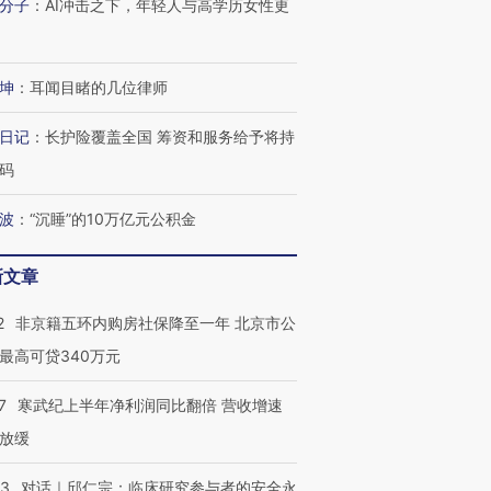
分子
：
AI冲击之下，年轻人与高学历女性更
坤
：
耳闻目睹的几位律师
日记
：
长护险覆盖全国 筹资和服务给予将持
码
波
：
“沉睡”的10万亿元公积金
新文章
2
非京籍五环内购房社保降至一年 北京市公
最高可贷340万元
7
寒武纪上半年净利润同比翻倍 营收增速
放缓
53
对话｜邱仁宗：临床研究参与者的安全永