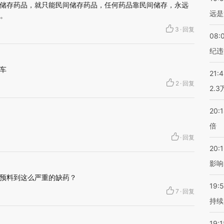
储存药品，就只能民间储存药品，任何药品靠民间储存，永远
远是
废。
3
·
回复
08:
纪违
车
21:
2
·
回复
2.
20:
倍
·
回复
20:1
影响
预料到这么严重的缺药？
19:5
7
·
回复
持续
19:1