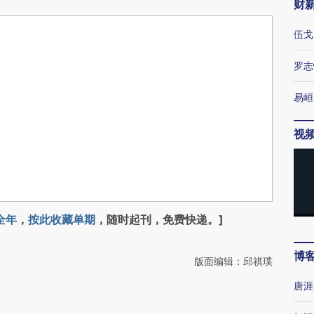
财
伍戈
罗志
易峘
视
全年
，
按此收藏单期
，随时起刊，免费快递。]
博
版面编辑：邱祺璞
唐涯