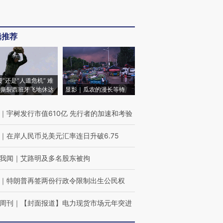
辑推荐
侵”还是“人道危机” 难
撕裂西班牙飞地休达
显影｜瓜农的漫长等待
｜
宇树发行市值610亿 先行者的加速和考验
｜
在岸人民币兑美元汇率连日升破6.75
我闻
｜
艾路明及多名股东被拘
｜
特朗普再签两份行政令限制出生公民权
周刊
｜
【封面报道】电力现货市场元年突进