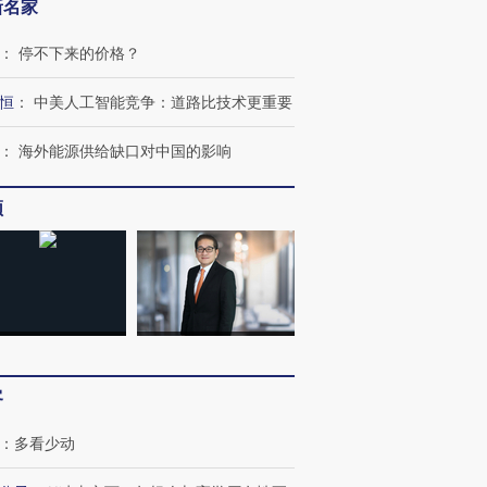
新名家
：
停不下来的价格？
恒
：
中美人工智能竞争：道路比技术更重要
：
海外能源供给缺口对中国的影响
频
客
：
多看少动