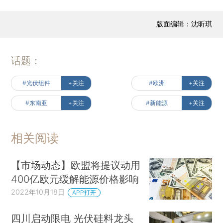
版面编辑：沈昕琪
话题：
#光伏组件
+关注
#欧洲
+关注
#东南亚
+关注
#新能源
+关注
相关阅读
【市场动态】欧盟将提议动用
400亿欧元缓解能源价格影响
2022年10月18日
APP打开
四川启动限电 光伏硅料龙头